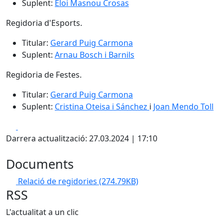
Suplent:
Eloi Masnou Crosas
Regidoria d'Esports.
Titular:
Gerard Puig Carmona
Suplent:
Arnau Bosch i Barnils
Regidoria de Festes.
Titular:
Gerard Puig Carmona
Suplent:
Cristina Oteisa i Sánchez
i
Joan Mendo Toll
Facebook
X
Darrera actualització: 27.03.2024 | 17:10
Documents
Relació de regidories
(274.79KB)
RSS
L'actualitat a un clic