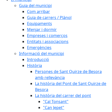
Guia del municipi
Com arribar
Guia de carrers / Plànol
Equipaments
Menjar i dormir
Empreses i comerços
Entitats i associacions
Emergències
Informació del municipi
Introducció
Història
Persones de Sant Quirze de Besora
amb rellevància
La història del Pont de Sant Quirze de
Besora
La història del carrer del pont
"Cal Tonsant"
"Can Jepet"