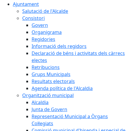
Ajuntament
Salutació de l'Alcalde
Consistori
Govern
Organigrama
Regidories
Informació dels regidors
Declaració de béns i activitats dels càrrecs
electes
Retribucions
Grups Municipals
Resultats electorals
Agenda política de l'Alcaldia
Organització municipal
Alcaldia
Junta de Govern
Representació Municipal a Òrgans
Col·legiats
Comissió municipal d'hisenda i especial de