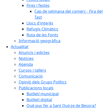
Fires i festes
Cap de setmana del comerç - Fira del
Tast
Llocs d'interès
Refugis Climàtics
Ruta de les Fonts
Informació geogràfica
Actualitat
Anuncis i edictes
Notícies
Agenda
Cursos i tallers
Comunicació
Opinió dels Grups Polítics
Publicacions locals
Butlletí municipal
Butlletí digital
Què puc fer a Sant Quirze de Besora?