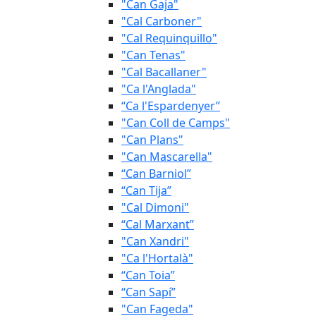
"Can Gaja"
"Cal Carboner"
"Cal Requinquillo"
"Can Tenas"
"Cal Bacallaner"
"Ca l'Anglada"
“Ca l'Espardenyer”
"Can Coll de Camps"
"Can Plans"
"Can Mascarella"
“Can Barniol”
“Can Tija”
"Cal Dimoni"
“Cal Marxant”
"Can Xandri"
"Ca l'Hortalà"
“Can Toia”
“Can Sapí”
"Can Fageda"