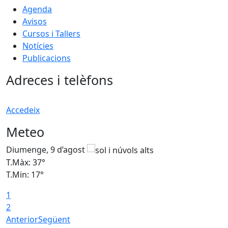
Agenda
Avisos
Cursos i Tallers
Notícies
Publicacions
Adreces i telèfons
Accedeix
Meteo
Diumenge, 9 d’agost
D
T.Màx: 37°
T
T.Min: 17°
T
1
T
2
Anterior
Següent