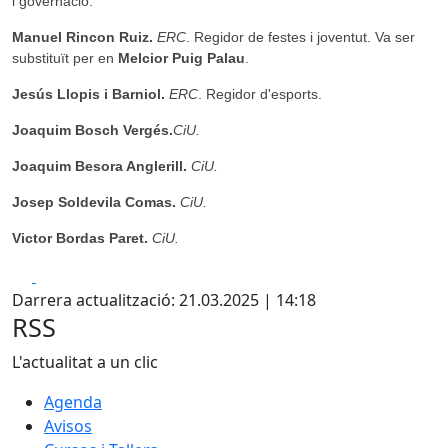
i governació.
Manuel Rincon Ruiz.
ERC
. Regidor de festes i joventut. Va ser
substituït per en
Melcior Puig Palau
.
Jesús Llopis i Barniol.
ERC
. Regidor d'esports.
Joaquim Bosch Vergés.
CiU.
Joaquim Besora Anglerill.
CiU.
Josep Soldevila Comas.
CiU.
Victor Bordas Paret.
CiU.
Facebook
X
Darrera actualització: 21.03.2025 | 14:18
RSS
L'actualitat a un clic
Agenda
Avisos