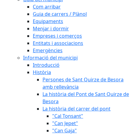
Com arribar
Guia de carrers / Plànol
Equipaments
Menjar i dormir
Empreses i comerços
Entitats i associacions
Emergències
Informació del municipi
Introducció
Història
Persones de Sant Quirze de Besora
amb rellevància
La història del Pont de Sant Quirze de
Besora
La història del carrer del pont
"Cal Tonsant"
"Can Jepet"
"Can Gaja"