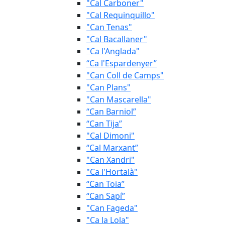
"Cal Carboner"
"Cal Requinquillo"
"Can Tenas"
"Cal Bacallaner"
"Ca l'Anglada"
“Ca l'Espardenyer”
"Can Coll de Camps"
"Can Plans"
"Can Mascarella"
“Can Barniol”
“Can Tija”
"Cal Dimoni"
“Cal Marxant”
"Can Xandri"
"Ca l'Hortalà"
“Can Toia”
“Can Sapí”
"Can Fageda"
"Ca la Lola"