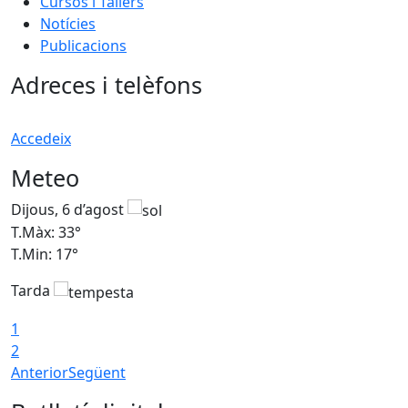
Cursos i Tallers
Notícies
Publicacions
Adreces i telèfons
Accedeix
Meteo
Dijous, 6 d’agost
D
T.Màx: 33°
T
T.Min: 17°
T
Tarda
T
1
2
Anterior
Següent