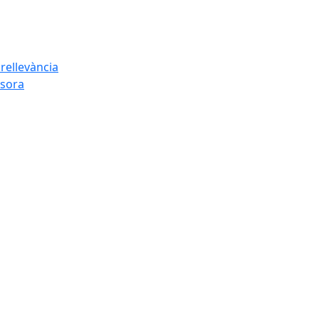
rellevància
esora