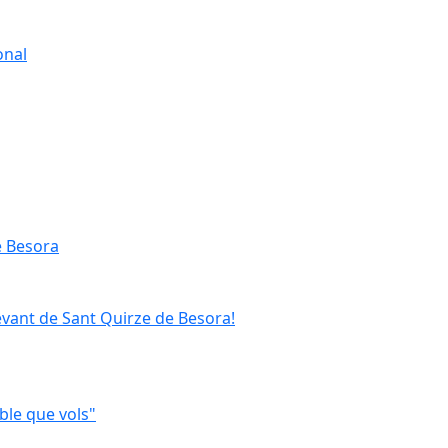
onal
e Besora
evant de Sant Quirze de Besora!
ble que vols"