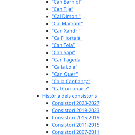
“Can Barniol”
“Can Tija”
"Cal Dimoni"
“Cal Marxant”
"Can Xandri"
"Ca l'Hortalà"
“Can Toia”
“Can Sapí”
"Can Fageda"
"Ca la Lola"
"Can Quer"
“Ca la Confiança”
"Cal Corronaire"
Història dels consistoris
Consistori 2023-2027
Consistori 2019-2023
Consistori 2015-2019
Consistori 2011-2015
Consistori 2007-2011