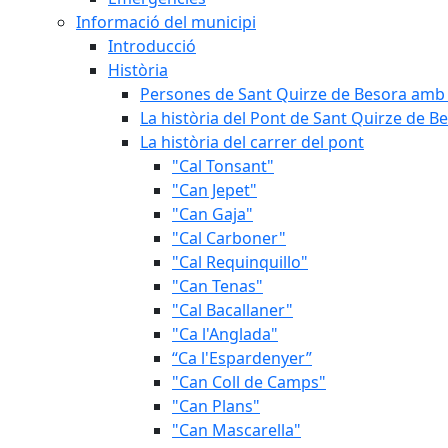
Informació del municipi
Introducció
Història
Persones de Sant Quirze de Besora amb 
La història del Pont de Sant Quirze de B
La història del carrer del pont
"Cal Tonsant"
"Can Jepet"
"Can Gaja"
"Cal Carboner"
"Cal Requinquillo"
"Can Tenas"
"Cal Bacallaner"
"Ca l'Anglada"
“Ca l'Espardenyer”
"Can Coll de Camps"
"Can Plans"
"Can Mascarella"