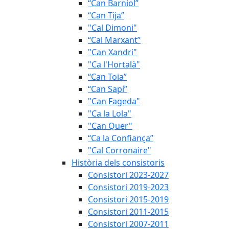
“Can Barniol”
“Can Tija”
"Cal Dimoni"
“Cal Marxant”
"Can Xandri"
"Ca l'Hortalà"
“Can Toia”
“Can Sapí”
"Can Fageda"
"Ca la Lola"
"Can Quer"
“Ca la Confiança”
"Cal Corronaire"
Història dels consistoris
Consistori 2023-2027
Consistori 2019-2023
Consistori 2015-2019
Consistori 2011-2015
Consistori 2007-2011