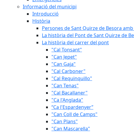
Informació del municipi
Introducció
Història
Persones de Sant Quirze de Besora amb 
La història del Pont de Sant Quirze de B
La història del carrer del pont
"Cal Tonsant"
"Can Jepet"
"Can Gaja"
"Cal Carboner"
"Cal Requinquillo"
"Can Tenas"
"Cal Bacallaner"
"Ca l'Anglada"
“Ca l'Espardenyer”
"Can Coll de Camps"
"Can Plans"
"Can Mascarella"