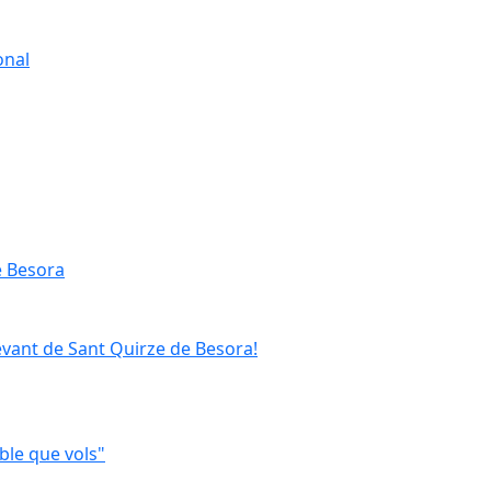
onal
e Besora
evant de Sant Quirze de Besora!
ble que vols"