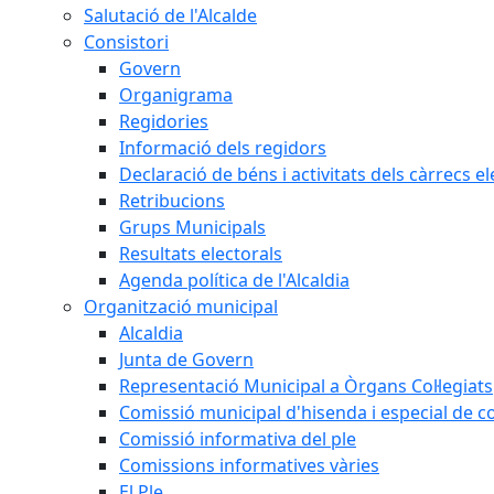
Salutació de l'Alcalde
Consistori
Govern
Organigrama
Regidories
Informació dels regidors
Declaració de béns i activitats dels càrrecs el
Retribucions
Grups Municipals
Resultats electorals
Agenda política de l'Alcaldia
Organització municipal
Alcaldia
Junta de Govern
Representació Municipal a Òrgans Col·legiats
Comissió municipal d'hisenda i especial de 
Comissió informativa del ple
Comissions informatives vàries
El Ple