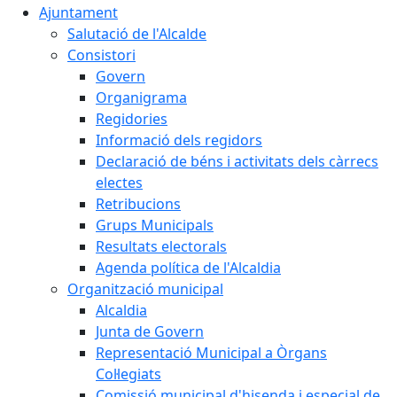
Ajuntament
Salutació de l'Alcalde
Consistori
Govern
Organigrama
Regidories
Informació dels regidors
Declaració de béns i activitats dels càrrecs
electes
Retribucions
Grups Municipals
Resultats electorals
Agenda política de l'Alcaldia
Organització municipal
Alcaldia
Junta de Govern
Representació Municipal a Òrgans
Col·legiats
Comissió municipal d'hisenda i especial de