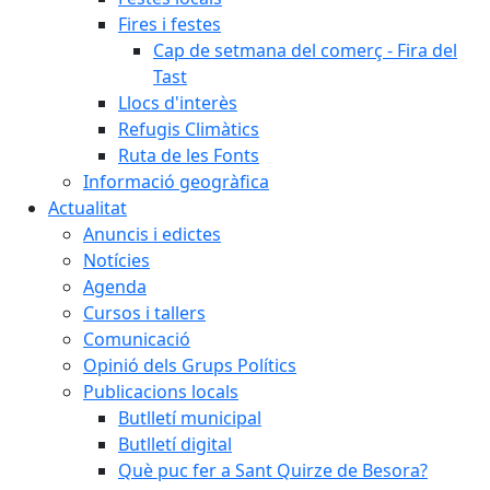
Fires i festes
Cap de setmana del comerç - Fira del
Tast
Llocs d'interès
Refugis Climàtics
Ruta de les Fonts
Informació geogràfica
Actualitat
Anuncis i edictes
Notícies
Agenda
Cursos i tallers
Comunicació
Opinió dels Grups Polítics
Publicacions locals
Butlletí municipal
Butlletí digital
Què puc fer a Sant Quirze de Besora?