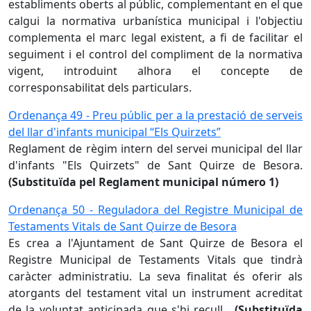
establiments oberts al públic, complementant en el que
calgui la normativa urbanística municipal i l'objectiu
complementa el marc legal existent, a fi de facilitar el
seguiment i el control del compliment de la normativa
vigent, introduint alhora el concepte de
corresponsabilitat dels particulars.
Ordenança 49 - Preu públic per a la prestació de serveis
del llar d'infants municipal “Els Quirzets”
Reglament de règim intern del servei municipal del llar
d'infants "Els Quirzets" de Sant Quirze de Besora.
(Substituïda pel Reglament municipal número 1)
Ordenança 50 - Reguladora del Registre Municipal de
Testaments Vitals de Sant Quirze de Besora
Es crea a l'Ajuntament de Sant Quirze de Besora el
Registre Municipal de Testaments Vitals que tindrà
caràcter administratiu. La seva finalitat és oferir als
atorgants del testament vital un instrument acreditat
de la voluntat anticipada que s'hi recull.
(Substituïda