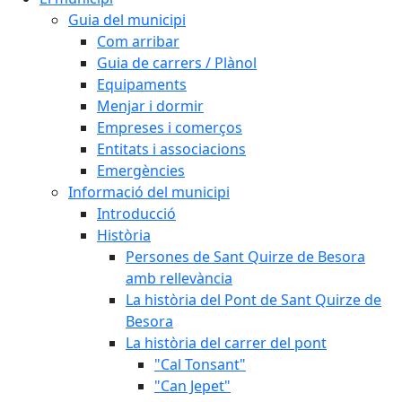
Guia del municipi
Com arribar
Guia de carrers / Plànol
Equipaments
Menjar i dormir
Empreses i comerços
Entitats i associacions
Emergències
Informació del municipi
Introducció
Història
Persones de Sant Quirze de Besora
amb rellevància
La història del Pont de Sant Quirze de
Besora
La història del carrer del pont
"Cal Tonsant"
"Can Jepet"