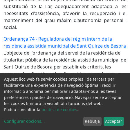
substitució de la llar, adequadament adaptada a les
necessitats d'assistència, afavorir la recuperació i el
manteniment del grau màxim d'autonomia personal i
social.
Ordenança 74 - Reguladora del règim intern de la
residència assistida municipal de Sant Quirze de Besora
L'objecte de l'ordenança del servei de la residència de
titularitat pública de la residència assistida municipal de
Sant Quirze de Besora per establir els criteris, les
normes, les directives i les disposicions per al correcte
Aquest lloc web fa servir cookies pròpies i de tercers per
funcionament del centre.
(Substituïda pel Reglament
facilitar-te una experiència de navegació òptima i recollir
municipal número 8)
informació anònima per millorar i adaptar-nos a les teves
preferències i pautes de navegació. Navegar sense acceptar
Ordenança 75 - Taxa reguladora de la prestació del
les cookies limitarà la visibilitat i funcions del web.
Servei d'Atenció Integral a la gent gran d'Àmbit Rural
Podeu consultar la
política de cookies
.
(SAIAR) de Sant Quirze de Besora
L'objecte de l'ordenança és regular a taxa per la
Configurar opcions
...
Rebutja
Acceptar
prestació dels serveis assistencials del Servei d'Atenció