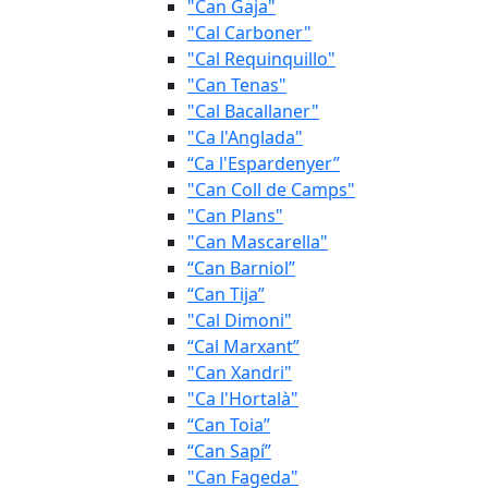
"Can Gaja"
"Cal Carboner"
"Cal Requinquillo"
"Can Tenas"
"Cal Bacallaner"
"Ca l'Anglada"
“Ca l'Espardenyer”
"Can Coll de Camps"
"Can Plans"
"Can Mascarella"
“Can Barniol”
“Can Tija”
"Cal Dimoni"
“Cal Marxant”
"Can Xandri"
"Ca l'Hortalà"
“Can Toia”
“Can Sapí”
"Can Fageda"