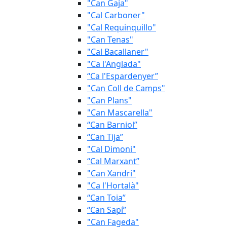
"Can Gaja"
"Cal Carboner"
"Cal Requinquillo"
"Can Tenas"
"Cal Bacallaner"
"Ca l'Anglada"
“Ca l'Espardenyer”
"Can Coll de Camps"
"Can Plans"
"Can Mascarella"
“Can Barniol”
“Can Tija”
"Cal Dimoni"
“Cal Marxant”
"Can Xandri"
"Ca l'Hortalà"
“Can Toia”
“Can Sapí”
"Can Fageda"