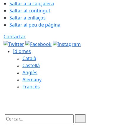
Saltar a la capçalera
Saltar al contingut
Saltar a enllaços
Saltar al peu de pàgina
Contactar
Idiomes
Català
Castellà
Anglès
Alemany
Francès
08.08.2026 | 14:46
Cercar: