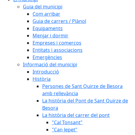
Guia del municipi
Com arribar
Guia de carrers / Plànol
Equipaments
Menjar i dormir
Empreses i comerços
Entitats i associacions
Emergències
Informació del municipi
Introducció
Història
Persones de Sant Quirze de Besora
amb rellevància
La història del Pont de Sant Quirze de
Besora
La història del carrer del pont
"Cal Tonsant"
"Can Jepet"