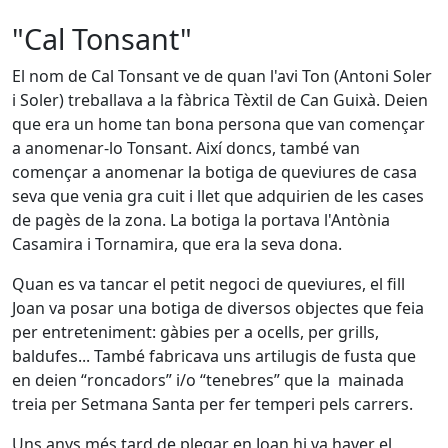
"Cal Tonsant"
El nom de Cal Tonsant ve de quan l'avi Ton (Antoni Soler
i Soler) treballava a la fàbrica Tèxtil de Can Guixà. Deien
que era un home tan bona persona que van començar
a anomenar-lo Tonsant. Així doncs, també van
començar a anomenar la botiga de queviures de casa
seva que venia gra cuit i llet que adquirien de les cases
de pagès de la zona. La botiga la portava l'Antònia
Casamira i Tornamira, que era la seva dona.
Quan es va tancar el petit negoci de queviures, el fill
Joan va posar una botiga de diversos objectes que feia
per entreteniment: gàbies per a ocells, per grills,
baldufes... També fabricava uns artilugis de fusta que
en deien “roncadors” i/o “tenebres” que la mainada
treia per Setmana Santa per fer temperi pels carrers.
Uns anys més tard de plegar en Joan hi va haver el