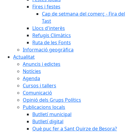
Fires i festes
Cap de setmana del comerç - Fira del
Tast
Llocs d'interès
Refugis Climàtics
Ruta de les Fonts
Informació geogràfica
Actualitat
Anuncis i edictes
Notícies
Agenda
Cursos i tallers
Comunicació
Opinió dels Grups Polítics
Publicacions locals
Butlletí municipal
Butlletí digital
Què puc fer a Sant Quirze de Besora?