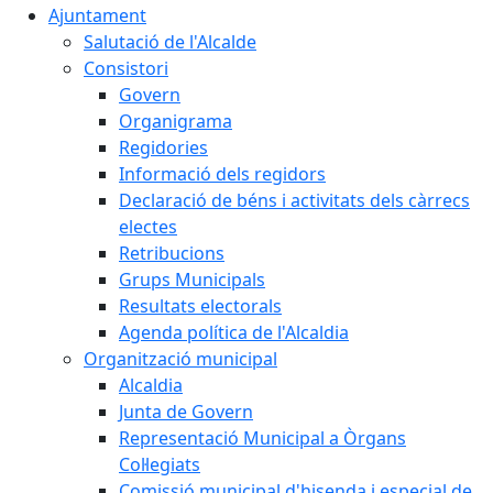
Ajuntament
Salutació de l'Alcalde
Consistori
Govern
Organigrama
Regidories
Informació dels regidors
Declaració de béns i activitats dels càrrecs
electes
Retribucions
Grups Municipals
Resultats electorals
Agenda política de l'Alcaldia
Organització municipal
Alcaldia
Junta de Govern
Representació Municipal a Òrgans
Col·legiats
Comissió municipal d'hisenda i especial de