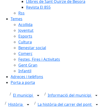
Llibres de Sant Quirze de Besora
Revista El 855
Rss
Temes
Acollida
Joventut
Esports
Cultura
Benestar social
Comerç
Festes, Fires i Activitats
Gent Gran
Infantil
Adreces i telèfons
Porta a porta
El municipi
Informació del municipi
Història
La història del carrer del pont