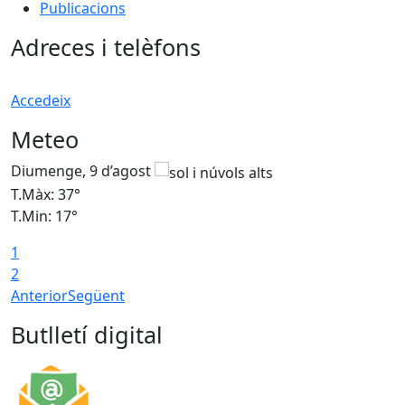
Publicacions
Adreces i telèfons
Accedeix
Meteo
Diumenge, 9 d’agost
D
T.Màx: 37°
T
T.Min: 17°
T
1
T
2
Anterior
Següent
Butlletí digital