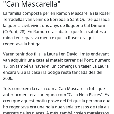
"Can Mascarella"
La família composta per en Ramon Mascarella i la Roser
Terradellas van venir de Borredà a Sant Quirze passada
la guerra civil, vivint uns anys de lloguer a Cal Dimoni
(C/Pont, 28). En Ramon era sabater que feia sabates a
mida i en reparava mentre que la Roser era qui
regentava la botiga.
Varen tenir dos fills, la Laura i en David, i més endavant
van adquirir una casa al mateix carrer del Pont, número
15, on també va haver-hi un comerç i un taller. La Laura
encara viu a la casa i la botiga resta tancada des del
2006.
Tots coneixem la casa com a Can Mascarella tot i que
anteriorment era coneguda com “Ca la Noia Places”. Es
creu que aquest motiu prové del fet que la persona que
ho regentava era una noia que venia trossos de tela als
mercats de les places. A més, també cosien matalassos