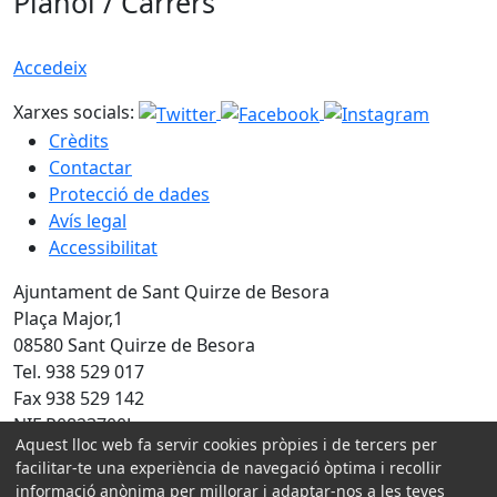
Plànol / Carrers
Accedeix
Xarxes socials:
Crèdits
Contactar
Protecció de dades
Avís legal
Accessibilitat
Ajuntament de Sant Quirze de Besora
Plaça Major,1
08580 Sant Quirze de Besora
Tel. 938 529 017
Fax 938 529 142
NIF P0823700J
Aquest lloc web fa servir cookies pròpies i de tercers per
facilitar-te una experiència de navegació òptima i recollir
Amb la col·laboració de:
informació anònima per millorar i adaptar-nos a les teves