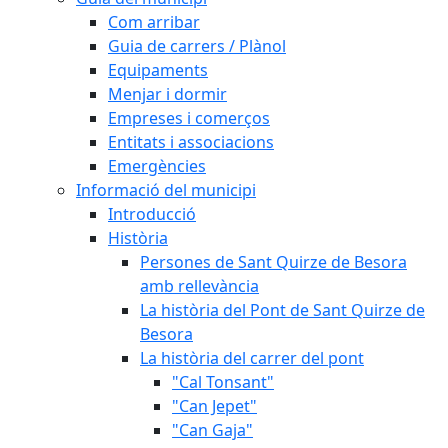
Com arribar
Guia de carrers / Plànol
Equipaments
Menjar i dormir
Empreses i comerços
Entitats i associacions
Emergències
Informació del municipi
Introducció
Història
Persones de Sant Quirze de Besora
amb rellevància
La història del Pont de Sant Quirze de
Besora
La història del carrer del pont
"Cal Tonsant"
"Can Jepet"
"Can Gaja"