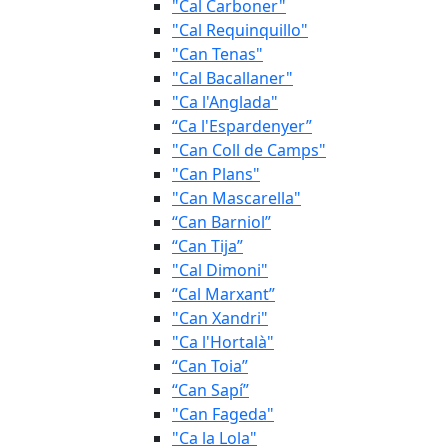
"Cal Carboner"
"Cal Requinquillo"
"Can Tenas"
"Cal Bacallaner"
"Ca l'Anglada"
“Ca l'Espardenyer”
"Can Coll de Camps"
"Can Plans"
"Can Mascarella"
“Can Barniol”
“Can Tija”
"Cal Dimoni"
“Cal Marxant”
"Can Xandri"
"Ca l'Hortalà"
“Can Toia”
“Can Sapí”
"Can Fageda"
"Ca la Lola"