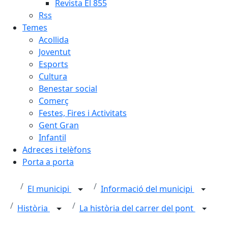
Revista El 855
Rss
Temes
Acollida
Joventut
Esports
Cultura
Benestar social
Comerç
Festes, Fires i Activitats
Gent Gran
Infantil
Adreces i telèfons
Porta a porta
El municipi
Informació del municipi
Història
La història del carrer del pont