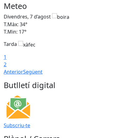
Meteo
Divendres, 7 d’agost
D
T.Màx: 34°
T
T.Min: 17°
T
Tarda
T
1
2
Anterior
Següent
Butlletí digital
Subscriu-te