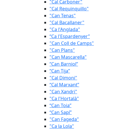
"Cal Carboner"
"Cal Requinquillo"
"Can Tenas"
"Cal Bacallaner"
"Ca l'Anglada"
“Ca l'Espardenyer”
"Can Coll de Camps"
"Can Plans"
"Can Mascarella"
“Can Barniol”
“Can Tija”
"Cal Dimoni"
“Cal Marxant”
"Can Xandri"
"Ca l'Hortalà"
“Can Toia”
“Can Sapí”
"Can Fageda"
"Ca la Lola"