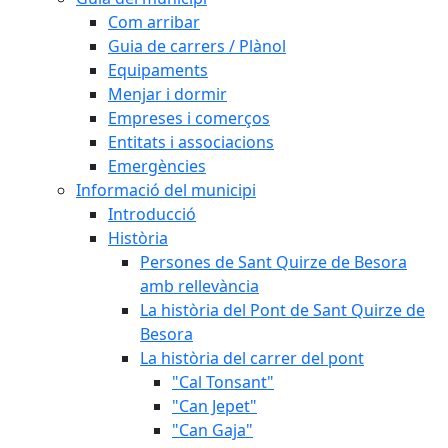
Com arribar
Guia de carrers / Plànol
Equipaments
Menjar i dormir
Empreses i comerços
Entitats i associacions
Emergències
Informació del municipi
Introducció
Història
Persones de Sant Quirze de Besora
amb rellevància
La història del Pont de Sant Quirze de
Besora
La història del carrer del pont
"Cal Tonsant"
"Can Jepet"
"Can Gaja"