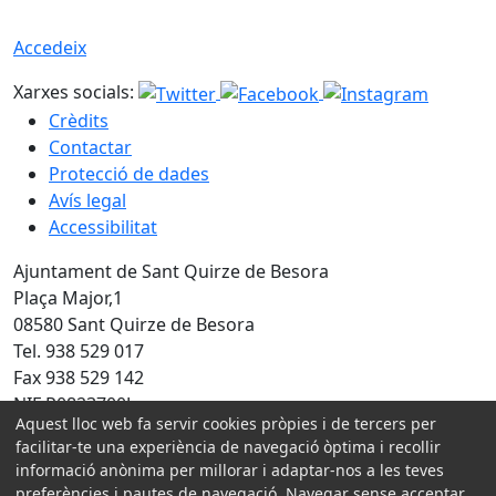
Accedeix
Xarxes socials:
Crèdits
Contactar
Protecció de dades
Avís legal
Accessibilitat
Ajuntament de Sant Quirze de Besora
Plaça Major,1
08580 Sant Quirze de Besora
Tel. 938 529 017
Fax 938 529 142
NIF P0823700J
Aquest lloc web fa servir cookies pròpies i de tercers per
facilitar-te una experiència de navegació òptima i recollir
Amb la col·laboració de:
informació anònima per millorar i adaptar-nos a les teves
preferències i pautes de navegació. Navegar sense acceptar