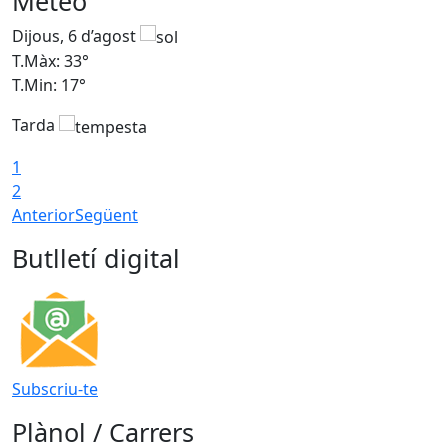
Meteo
Dijous, 6 d’agost
D
T.Màx: 33°
T
T.Min: 17°
T
Tarda
T
1
2
Anterior
Següent
Butlletí digital
Subscriu-te
Plànol / Carrers