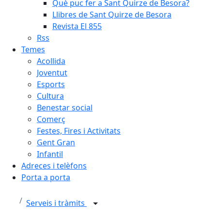
Què puc fer a Sant Quirze de Besora?
Llibres de Sant Quirze de Besora
Revista El 855
Rss
Temes
Acollida
Joventut
Esports
Cultura
Benestar social
Comerç
Festes, Fires i Activitats
Gent Gran
Infantil
Adreces i telèfons
Porta a porta
Serveis i tràmits