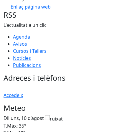
Enllaç pàgina web
RSS
L'actualitat a un clic
Agenda
Avisos
Cursos i Tallers
Notícies
Publicacions
Adreces i telèfons
Accedeix
Meteo
Dilluns, 10 d’agost
D
T.Màx: 35°
T