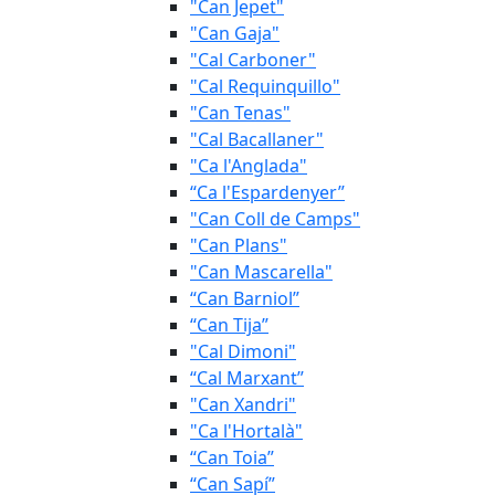
"Can Jepet"
"Can Gaja"
"Cal Carboner"
"Cal Requinquillo"
"Can Tenas"
"Cal Bacallaner"
"Ca l'Anglada"
“Ca l'Espardenyer”
"Can Coll de Camps"
"Can Plans"
"Can Mascarella"
“Can Barniol”
“Can Tija”
"Cal Dimoni"
“Cal Marxant”
"Can Xandri"
"Ca l'Hortalà"
“Can Toia”
“Can Sapí”