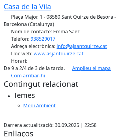
Casa de la Vila
Plaça Major, 1 - 08580 Sant Quirze de Besora -
Barcelona (Catalunya)
Nom de contacte: Emma Saez
Telèfon:
938529017
Adreça electrònica:
info@ajsantquirze.cat
Lloc web:
www.asjantquirze.cat
Horari:
De 9 a 2/4 de 3 de la tarda.
Amplieu el mapa
Com arribar-hi
Leaflet
| ©
OpenStreetMap
contributors
Contingut relacionat
+
Temes
−
Medi Ambient
Facebook
X
Darrera actualització: 30.09.2025 | 22:58
Enllaços