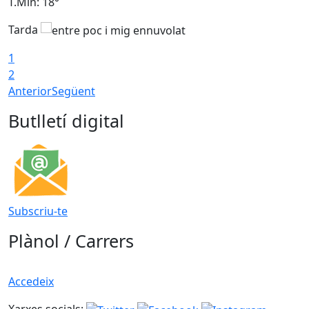
T.Min: 18°
T
Tarda
T
1
2
Anterior
Següent
Butlletí digital
Subscriu-te
Plànol / Carrers
Accedeix