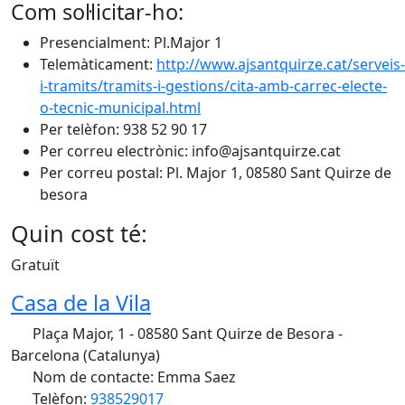
Com sol·licitar-ho:
Presencialment: Pl.Major 1
Telemàticament:
http://www.ajsantquirze.cat/serveis-
i-tramits/tramits-i-gestions/cita-amb-carrec-electe-
o-tecnic-municipal.html
Per telèfon: 938 52 90 17
Per correu electrònic: info@ajsantquirze.cat
Per correu postal: Pl. Major 1, 08580 Sant Quirze de
besora
Quin cost té:
Gratuït
Casa de la Vila
Plaça Major, 1 - 08580 Sant Quirze de Besora -
Barcelona (Catalunya)
Nom de contacte: Emma Saez
Telèfon:
938529017