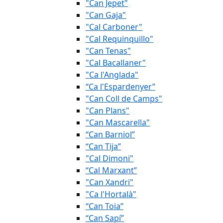
"Can Jepet"
"Can Gaja"
"Cal Carboner"
"Cal Requinquillo"
"Can Tenas"
"Cal Bacallaner"
"Ca l'Anglada"
“Ca l'Espardenyer”
"Can Coll de Camps"
"Can Plans"
"Can Mascarella"
“Can Barniol”
“Can Tija”
"Cal Dimoni"
“Cal Marxant”
"Can Xandri"
"Ca l'Hortalà"
“Can Toia”
“Can Sapí”