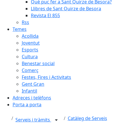
Què puc fer a Sant Quirze de Besora?
Llibres de Sant Quirze de Besora
Revista El 855
Rss
Temes
Acollida
Joventut
Esports
Cultura
Benestar social
Comerç
Festes, Fires i Activitats
Gent Gran
Infantil
Adreces i telèfons
Porta a porta
Catàleg de Serveis
Serveis i tràmits