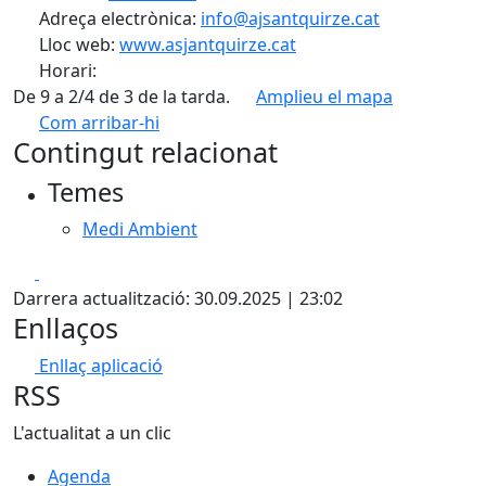
Adreça electrònica:
info@ajsantquirze.cat
Lloc web:
www.asjantquirze.cat
Horari:
De 9 a 2/4 de 3 de la tarda.
Amplieu el mapa
Com arribar-hi
Leaflet
| ©
OpenStreetMap
contributors
Contingut relacionat
+
Temes
−
Medi Ambient
Facebook
X
Darrera actualització: 30.09.2025 | 23:02
Enllaços
Enllaç aplicació
RSS
L'actualitat a un clic
Agenda