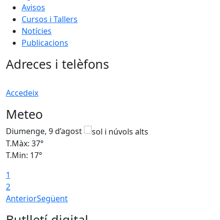
Avisos
Cursos i Tallers
Notícies
Publicacions
Adreces i telèfons
Accedeix
Meteo
Diumenge, 9 d’agost
D
T.Màx: 37°
T
T.Min: 17°
T
1
T
2
Anterior
Següent
Butlletí digital