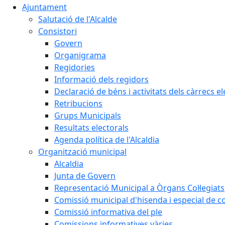
Ajuntament
Salutació de l'Alcalde
Consistori
Govern
Organigrama
Regidories
Informació dels regidors
Declaració de béns i activitats dels càrrecs el
Retribucions
Grups Municipals
Resultats electorals
Agenda política de l'Alcaldia
Organització municipal
Alcaldia
Junta de Govern
Representació Municipal a Òrgans Col·legiats
Comissió municipal d'hisenda i especial de 
Comissió informativa del ple
Comissions informatives vàries