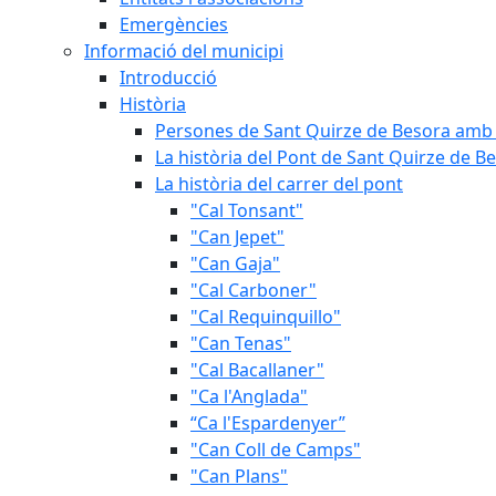
Emergències
Informació del municipi
Introducció
Història
Persones de Sant Quirze de Besora amb 
La història del Pont de Sant Quirze de B
La història del carrer del pont
"Cal Tonsant"
"Can Jepet"
"Can Gaja"
"Cal Carboner"
"Cal Requinquillo"
"Can Tenas"
"Cal Bacallaner"
"Ca l'Anglada"
“Ca l'Espardenyer”
"Can Coll de Camps"
"Can Plans"