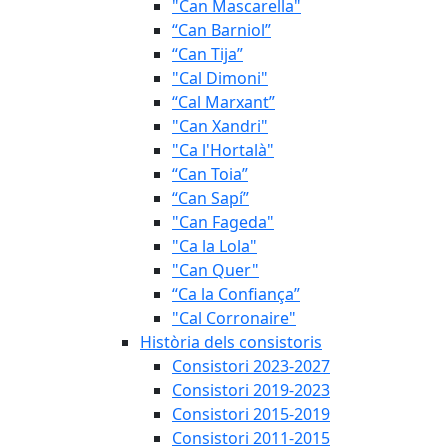
"Can Mascarella"
“Can Barniol”
“Can Tija”
"Cal Dimoni"
“Cal Marxant”
"Can Xandri"
"Ca l'Hortalà"
“Can Toia”
“Can Sapí”
"Can Fageda"
"Ca la Lola"
"Can Quer"
“Ca la Confiança”
"Cal Corronaire"
Història dels consistoris
Consistori 2023-2027
Consistori 2019-2023
Consistori 2015-2019
Consistori 2011-2015