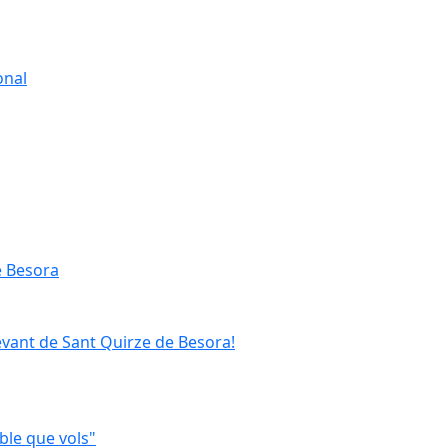
onal
e Besora
evant de Sant Quirze de Besora!
ble que vols"