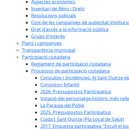
Aspectes econòmics
Inventari de Béns i Drets
Resolucions judicials
Cost de les campanyes de publicitat instituci
Dret d'accés a la informació pública
Grups d'interès
Plans i campanyes
Transparència municipal
Participació ciutadana
Reglament de participació ciutadana
Processos de participació ciutadana
Consultes i Incidències: Aj Sant Quirze d
Consistori Infantil
2026_Pressupostos Participatius
Votació del personatge històric més rell
La Paraula del Poble
2025_Pressupostos Participatius
Cuida't Sant Quirze (Pla Local de Salut)
2017_Enquesta participativa "Escull el po