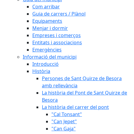
Com arribar
Guia de carrers / Plànol
Equipaments
Menjar i dormir
Empreses i comerços
Entitats i associacions
Emergències
Informació del municipi
Introducció
Història
Persones de Sant Quirze de Besora
amb rellevància
La història del Pont de Sant Quirze de
Besora
La història del carrer del pont
"Cal Tonsant"
"Can Jepet"
"Can Gaja"