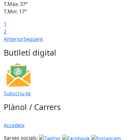
T.Màx: 37°
T
T.Min: 17°
T
1
T
2
Anterior
Següent
Butlletí digital
Subscriu-te
Plànol / Carrers
Accedeix
Xarxes socials: