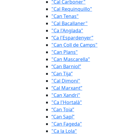
"Cal Carboner"
"Cal Requinquillo"
"Can Tenas"
"Cal Bacallaner"
"Ca l'Anglada"
“Ca l'Espardenyer”
"Can Coll de Camps"
"Can Plans"
"Can Mascarella"
“Can Barniol”
“Can Tija”
"Cal Dimoni"
“Cal Marxant”
"Can Xandri"
"Ca l'Hortalà"
“Can Toia”
“Can Sapí”
"Can Fageda"
"Ca la Lola"