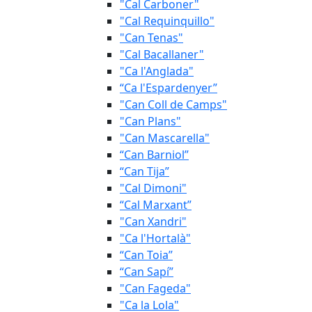
"Cal Carboner"
"Cal Requinquillo"
"Can Tenas"
"Cal Bacallaner"
"Ca l'Anglada"
“Ca l'Espardenyer”
"Can Coll de Camps"
"Can Plans"
"Can Mascarella"
“Can Barniol”
“Can Tija”
"Cal Dimoni"
“Cal Marxant”
"Can Xandri"
"Ca l'Hortalà"
“Can Toia”
“Can Sapí”
"Can Fageda"
"Ca la Lola"