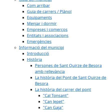
Com arribar
Guia de carrers / Plànol
Equipaments
Menjar i dormir
Empreses i comerços
Entitats i associacions
Emergències
Informació del municipi
Introducció
Història
Persones de Sant Quirze de Besora
amb rellevància
La història del Pont de Sant Quirze de
Besora
La història del carrer del pont
"Cal Tonsant"
"Can Jepet"
"Can Gaja"