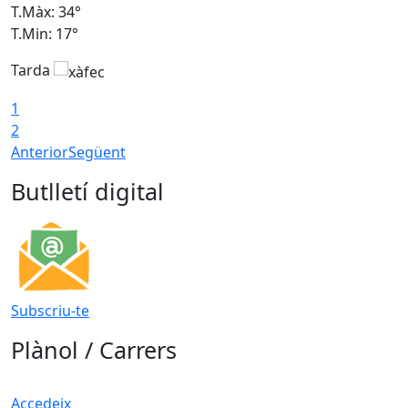
T.Màx: 34°
T
T.Min: 17°
T
Tarda
T
1
2
Anterior
Següent
Butlletí digital
Subscriu-te
Plànol / Carrers
Accedeix