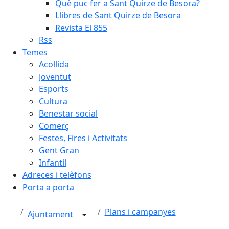
Què puc fer a Sant Quirze de Besora?
Llibres de Sant Quirze de Besora
Revista El 855
Rss
Temes
Acollida
Joventut
Esports
Cultura
Benestar social
Comerç
Festes, Fires i Activitats
Gent Gran
Infantil
Adreces i telèfons
Porta a porta
Plans i campanyes
Ajuntament