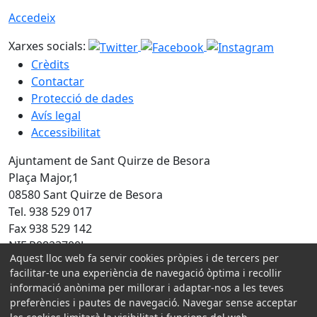
Accedeix
Xarxes socials:
Crèdits
Contactar
Protecció de dades
Avís legal
Accessibilitat
Ajuntament de Sant Quirze de Besora
Plaça Major,1
08580 Sant Quirze de Besora
Tel. 938 529 017
Fax 938 529 142
NIF P0823700J
Aquest lloc web fa servir cookies pròpies i de tercers per
Amb la col·laboració de:
facilitar-te una experiència de navegació òptima i recollir
informació anònima per millorar i adaptar-nos a les teves
preferències i pautes de navegació. Navegar sense acceptar