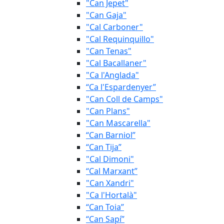
"Can Jepet"
"Can Gaja"
"Cal Carboner"
"Cal Requinquillo"
"Can Tenas"
"Cal Bacallaner"
"Ca l'Anglada"
“Ca l'Espardenyer”
"Can Coll de Camps"
"Can Plans"
"Can Mascarella"
“Can Barniol”
“Can Tija”
"Cal Dimoni"
“Cal Marxant”
"Can Xandri"
"Ca l'Hortalà"
“Can Toia”
“Can Sapí”