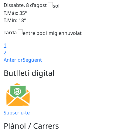
Dissabte, 8 d’agost
D
T.Màx: 35°
T
T.Min: 18°
T
Tarda
T
1
2
Anterior
Següent
Butlletí digital
Subscriu-te
Plànol / Carrers