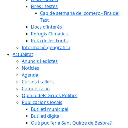
Fires i festes
Cap de setmana del comerç - Fira del
Tast
Llocs d'interès
Refugis Climàtics
Ruta de les Fonts
Informació geogràfica
Actualitat
Anuncis i edictes
Notícies
Agenda
Cursos i tallers
Comunicació
Opinió dels Grups Polítics
Publicacions locals
Butlletí municipal
Butlletí digital
Què puc fer a Sant Quirze de Besora?