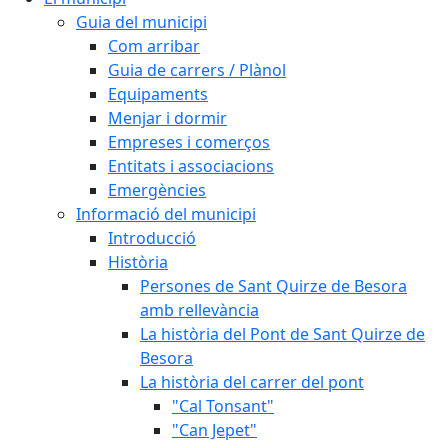
Guia del municipi
Com arribar
Guia de carrers / Plànol
Equipaments
Menjar i dormir
Empreses i comerços
Entitats i associacions
Emergències
Informació del municipi
Introducció
Història
Persones de Sant Quirze de Besora
amb rellevància
La història del Pont de Sant Quirze de
Besora
La història del carrer del pont
"Cal Tonsant"
"Can Jepet"