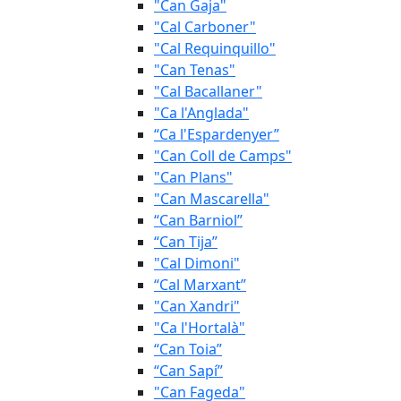
"Can Gaja"
"Cal Carboner"
"Cal Requinquillo"
"Can Tenas"
"Cal Bacallaner"
"Ca l'Anglada"
“Ca l'Espardenyer”
"Can Coll de Camps"
"Can Plans"
"Can Mascarella"
“Can Barniol”
“Can Tija”
"Cal Dimoni"
“Cal Marxant”
"Can Xandri"
"Ca l'Hortalà"
“Can Toia”
“Can Sapí”
"Can Fageda"