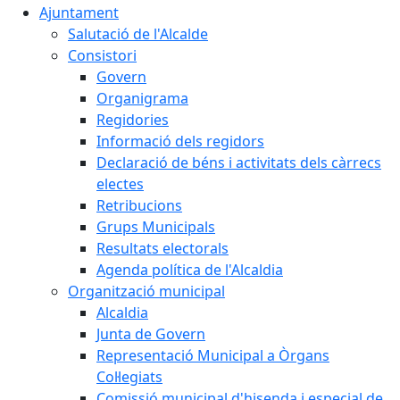
Ajuntament
Salutació de l'Alcalde
Consistori
Govern
Organigrama
Regidories
Informació dels regidors
Declaració de béns i activitats dels càrrecs
electes
Retribucions
Grups Municipals
Resultats electorals
Agenda política de l'Alcaldia
Organització municipal
Alcaldia
Junta de Govern
Representació Municipal a Òrgans
Col·legiats
Comissió municipal d'hisenda i especial de