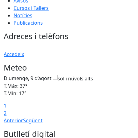
Avisos
Cursos i Tallers
Notícies
Publicacions
Adreces i telèfons
Accedeix
Meteo
Diumenge, 9 d’agost
D
T.Màx: 37°
T
T.Min: 17°
T
1
T
2
Anterior
Següent
Butlletí digital