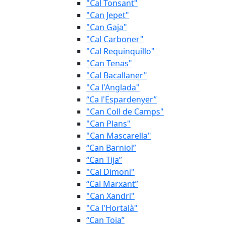
"Cal Tonsant"
"Can Jepet"
"Can Gaja"
"Cal Carboner"
"Cal Requinquillo"
"Can Tenas"
"Cal Bacallaner"
"Ca l'Anglada"
“Ca l'Espardenyer”
"Can Coll de Camps"
"Can Plans"
"Can Mascarella"
“Can Barniol”
“Can Tija”
"Cal Dimoni"
“Cal Marxant”
"Can Xandri"
"Ca l'Hortalà"
“Can Toia”