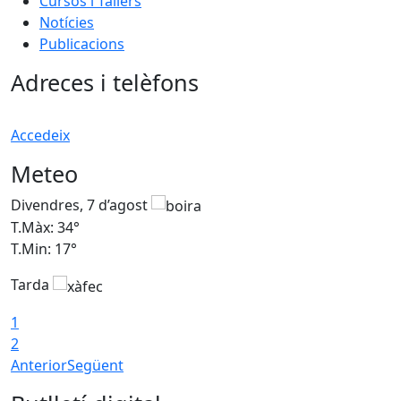
Cursos i Tallers
Notícies
Publicacions
Adreces i telèfons
Accedeix
Meteo
Divendres, 7 d’agost
D
T.Màx: 34°
T
T.Min: 17°
T
Tarda
T
1
2
Anterior
Següent