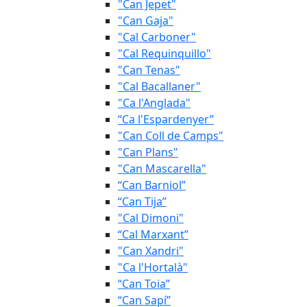
"Can Jepet"
"Can Gaja"
"Cal Carboner"
"Cal Requinquillo"
"Can Tenas"
"Cal Bacallaner"
"Ca l'Anglada"
“Ca l'Espardenyer”
"Can Coll de Camps"
"Can Plans"
"Can Mascarella"
“Can Barniol”
“Can Tija”
"Cal Dimoni"
“Cal Marxant”
"Can Xandri"
"Ca l'Hortalà"
“Can Toia”
“Can Sapí”