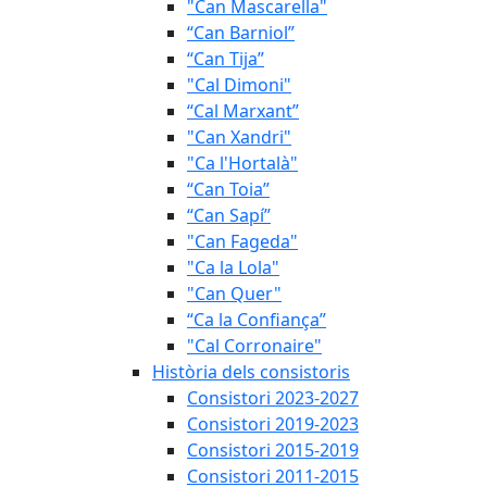
"Can Mascarella"
“Can Barniol”
“Can Tija”
"Cal Dimoni"
“Cal Marxant”
"Can Xandri"
"Ca l'Hortalà"
“Can Toia”
“Can Sapí”
"Can Fageda"
"Ca la Lola"
"Can Quer"
“Ca la Confiança”
"Cal Corronaire"
Història dels consistoris
Consistori 2023-2027
Consistori 2019-2023
Consistori 2015-2019
Consistori 2011-2015