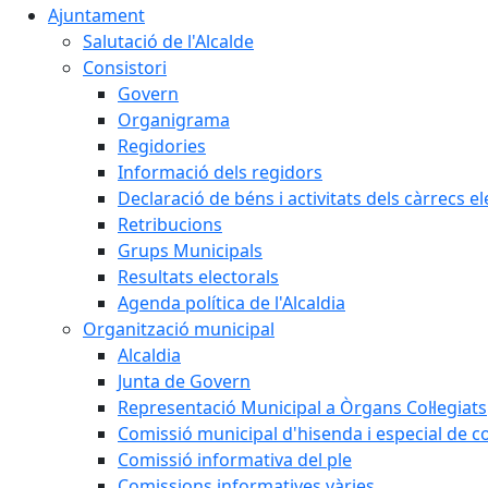
Ajuntament
Salutació de l'Alcalde
Consistori
Govern
Organigrama
Regidories
Informació dels regidors
Declaració de béns i activitats dels càrrecs el
Retribucions
Grups Municipals
Resultats electorals
Agenda política de l'Alcaldia
Organització municipal
Alcaldia
Junta de Govern
Representació Municipal a Òrgans Col·legiats
Comissió municipal d'hisenda i especial de 
Comissió informativa del ple
Comissions informatives vàries