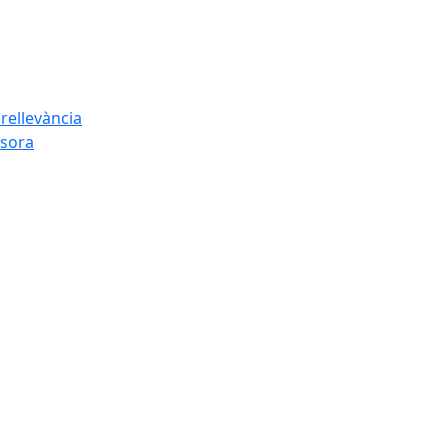
rellevància
esora