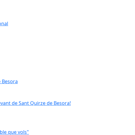
onal
e Besora
evant de Sant Quirze de Besora!
ble que vols"