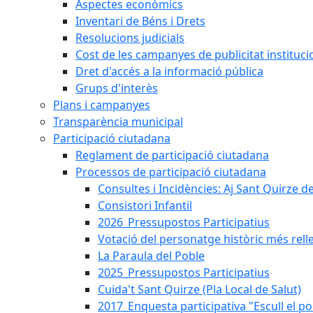
Aspectes econòmics
Inventari de Béns i Drets
Resolucions judicials
Cost de les campanyes de publicitat instituci
Dret d'accés a la informació pública
Grups d'interès
Plans i campanyes
Transparència municipal
Participació ciutadana
Reglament de participació ciutadana
Processos de participació ciutadana
Consultes i Incidències: Aj Sant Quirze d
Consistori Infantil
2026_Pressupostos Participatius
Votació del personatge històric més rell
La Paraula del Poble
2025_Pressupostos Participatius
Cuida't Sant Quirze (Pla Local de Salut)
2017_Enquesta participativa "Escull el po