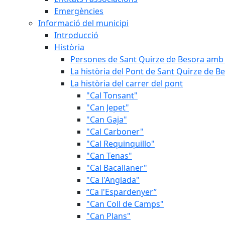
Emergències
Informació del municipi
Introducció
Història
Persones de Sant Quirze de Besora amb 
La història del Pont de Sant Quirze de B
La història del carrer del pont
"Cal Tonsant"
"Can Jepet"
"Can Gaja"
"Cal Carboner"
"Cal Requinquillo"
"Can Tenas"
"Cal Bacallaner"
"Ca l'Anglada"
“Ca l'Espardenyer”
"Can Coll de Camps"
"Can Plans"