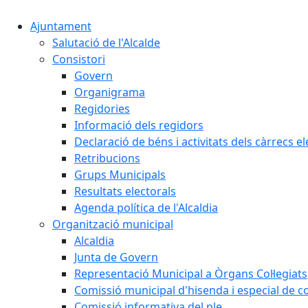
Ajuntament
Salutació de l'Alcalde
Consistori
Govern
Organigrama
Regidories
Informació dels regidors
Declaració de béns i activitats dels càrrecs el
Retribucions
Grups Municipals
Resultats electorals
Agenda política de l'Alcaldia
Organització municipal
Alcaldia
Junta de Govern
Representació Municipal a Òrgans Col·legiats
Comissió municipal d'hisenda i especial de 
Comissió informativa del ple