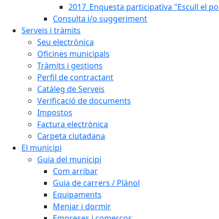
2017_Enquesta participativa "Escull el po
Consulta i/o suggeriment
Serveis i tràmits
Seu electrònica
Oficines municipals
Tràmits i gestions
Perfil de contractant
Catàleg de Serveis
Verificació de documents
Impostos
Factura electrònica
Carpeta ciutadana
El municipi
Guia del municipi
Com arribar
Guia de carrers / Plànol
Equipaments
Menjar i dormir
Empreses i comerços