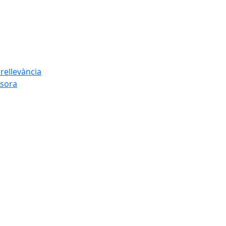
rellevància
esora