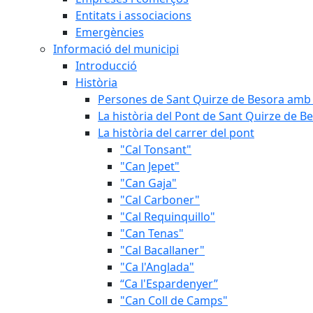
Entitats i associacions
Emergències
Informació del municipi
Introducció
Història
Persones de Sant Quirze de Besora amb 
La història del Pont de Sant Quirze de B
La història del carrer del pont
"Cal Tonsant"
"Can Jepet"
"Can Gaja"
"Cal Carboner"
"Cal Requinquillo"
"Can Tenas"
"Cal Bacallaner"
"Ca l'Anglada"
“Ca l'Espardenyer”
"Can Coll de Camps"