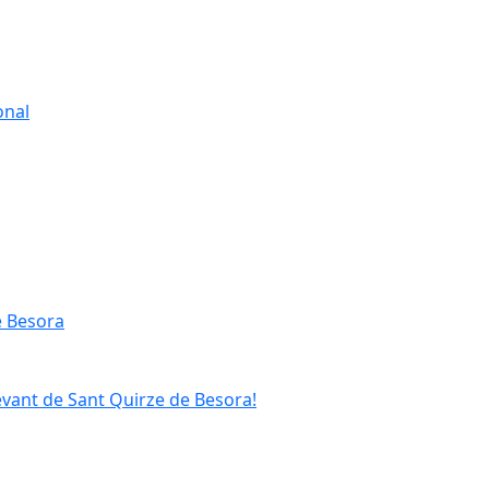
onal
e Besora
evant de Sant Quirze de Besora!