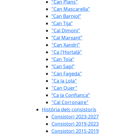
"Can Plans"
"Can Mascarella"
“Can Barniol”
“Can Tija”
"Cal Dimoni"
“Cal Marxant”
"Can Xandri"
"Ca l'Hortalà"
“Can Toia”
“Can Sapí”
"Can Fageda"
"Ca la Lola"
"Can Quer"
“Ca la Confiança”
"Cal Corronaire"
Història dels consistoris
Consistori 2023-2027
Consistori 2019-2023
Consistori 2015-2019