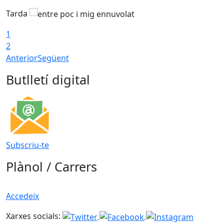
Tarda
T
1
2
Anterior
Següent
Butlletí digital
Subscriu-te
Plànol / Carrers
Accedeix
Xarxes socials: