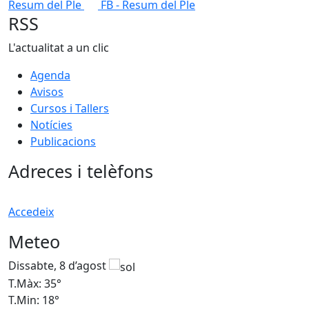
Resum del Ple
FB - Resum del Ple
RSS
L'actualitat a un clic
Agenda
Avisos
Cursos i Tallers
Notícies
Publicacions
Adreces i telèfons
Accedeix
Meteo
Dissabte, 8 d’agost
D
T.Màx: 35°
T
T.Min: 18°
T