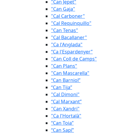
"Can Jepet"
"Can Gaja"
"Cal Carboner"
"Cal Requinquillo"
"Can Tenas"
"Cal Bacallaner"
"Ca l'Anglada"
“Ca l'Espardenyer”
"Can Coll de Camps"
"Can Plans"
"Can Mascarella"
“Can Barniol”
“Can Tija”
"Cal Dimoni"
“Cal Marxant”
"Can Xandri"
"Ca l'Hortalà"
“Can Toia”
“Can Sapí”