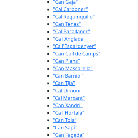
"Can Gaja"
"Cal Carboner"
"Cal Requinquillo"
"Can Tenas"
"Cal Bacallaner"
"Ca l'Anglada"
“Ca l'Espardenyer”
"Can Coll de Camps"
"Can Plans"
"Can Mascarella"
“Can Barniol”
“Can Tija”
"Cal Dimoni"
“Cal Marxant”
"Can Xandri"
"Ca l'Hortalà"
“Can Toia”
“Can Sapí”
"Can Fageda"