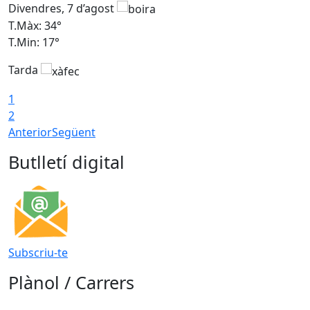
Divendres, 7 d’agost
D
T.Màx: 34°
T
T.Min: 17°
T
Tarda
T
1
2
Anterior
Següent
Butlletí digital
Subscriu-te
Plànol / Carrers