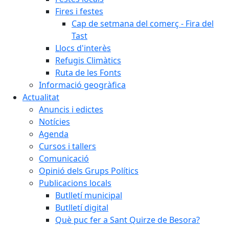
Fires i festes
Cap de setmana del comerç - Fira del
Tast
Llocs d'interès
Refugis Climàtics
Ruta de les Fonts
Informació geogràfica
Actualitat
Anuncis i edictes
Notícies
Agenda
Cursos i tallers
Comunicació
Opinió dels Grups Polítics
Publicacions locals
Butlletí municipal
Butlletí digital
Què puc fer a Sant Quirze de Besora?