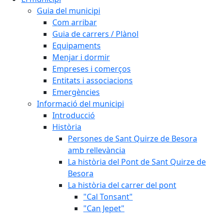
Guia del municipi
Com arribar
Guia de carrers / Plànol
Equipaments
Menjar i dormir
Empreses i comerços
Entitats i associacions
Emergències
Informació del municipi
Introducció
Història
Persones de Sant Quirze de Besora
amb rellevància
La història del Pont de Sant Quirze de
Besora
La història del carrer del pont
"Cal Tonsant"
"Can Jepet"