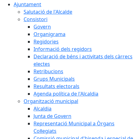
Ajuntament
Salutació de l'Alcalde
Consistori
Govern
Organigrama
Regidories
Informació dels regidors
Declaració de béns i activitats dels càrrecs
electes
Retribucions
Grups Municipals
Resultats electorals
Agenda política de l'Alcaldia
Organització municipal
Alcaldia
Junta de Govern
Representació Municipal a Òrgans
Col·legiats
Comissió municipal d'hisenda i especial de