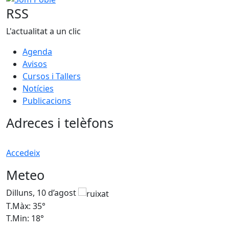
RSS
L'actualitat a un clic
Agenda
Avisos
Cursos i Tallers
Notícies
Publicacions
Adreces i telèfons
Accedeix
Meteo
Dilluns, 10 d’agost
D
T.Màx: 35°
T
T.Min: 18°
T