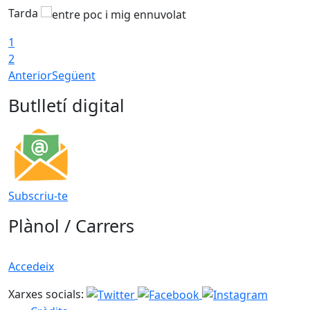
Tarda
T
1
2
Anterior
Següent
Butlletí digital
Subscriu-te
Plànol / Carrers
Accedeix
Xarxes socials: