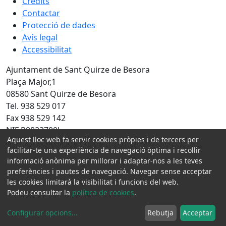
Crèdits
Contactar
Protecció de dades
Avís legal
Accessibilitat
Ajuntament de Sant Quirze de Besora
Plaça Major,1
08580 Sant Quirze de Besora
Tel. 938 529 017
Fax 938 529 142
NIF P0823700J
Aquest lloc web fa servir cookies pròpies i de tercers per
Amb la col·laboració de:
facilitar-te una experiència de navegació òptima i recollir
informació anònima per millorar i adaptar-nos a les teves
preferències i pautes de navegació. Navegar sense acceptar
les cookies limitarà la visibilitat i funcions del web.
Podeu consultar la
política de cookies
.
Configurar opcions
...
Rebutja
Acceptar