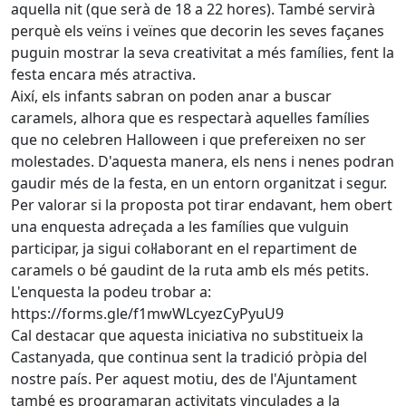
aquella nit (que serà de 18 a 22 hores). També servirà
perquè els veïns i veïnes que decorin les seves façanes
puguin mostrar la seva creativitat a més famílies, fent la
festa encara més atractiva.
Així, els infants sabran on poden anar a buscar
caramels, alhora que es respectarà aquelles famílies
que no celebren Halloween i que prefereixen no ser
molestades. D'aquesta manera, els nens i nenes podran
gaudir més de la festa, en un entorn organitzat i segur.
Per valorar si la proposta pot tirar endavant, hem obert
una enquesta adreçada a les famílies que vulguin
participar, ja sigui col·laborant en el repartiment de
caramels o bé gaudint de la ruta amb els més petits.
L'enquesta la podeu trobar a:
https://forms.gle/f1mwWLcyezCyPyuU9
Cal destacar que aquesta iniciativa no substitueix la
Castanyada, que continua sent la tradició pròpia del
nostre país. Per aquest motiu, des de l'Ajuntament
també es programaran activitats vinculades a la