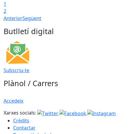
1
T
2
Anterior
Següent
Butlletí digital
Subscriu-te
Plànol / Carrers
Accedeix
Xarxes socials:
Crèdits
Contactar