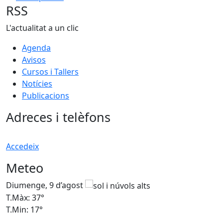
RSS
L'actualitat a un clic
Agenda
Avisos
Cursos i Tallers
Notícies
Publicacions
Adreces i telèfons
Accedeix
Meteo
Diumenge, 9 d’agost
D
T.Màx: 37°
T
T.Min: 17°
T