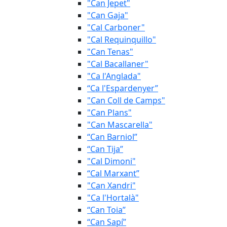
"Can Jepet"
"Can Gaja"
"Cal Carboner"
"Cal Requinquillo"
"Can Tenas"
"Cal Bacallaner"
"Ca l'Anglada"
“Ca l'Espardenyer”
"Can Coll de Camps"
"Can Plans"
"Can Mascarella"
“Can Barniol”
“Can Tija”
"Cal Dimoni"
“Cal Marxant”
"Can Xandri"
"Ca l'Hortalà"
“Can Toia”
“Can Sapí”