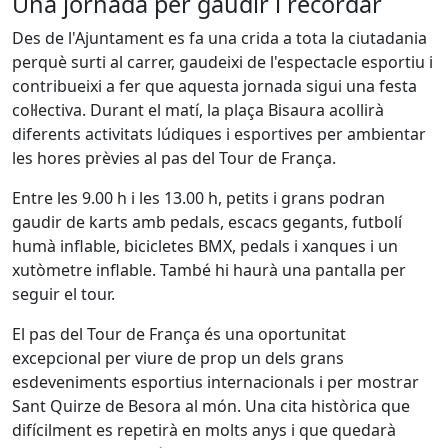
Una jornada per gaudir i recordar
Des de l'Ajuntament es fa una crida a tota la ciutadania
perquè surti al carrer, gaudeixi de l'espectacle esportiu i
contribueixi a fer que aquesta jornada sigui una festa
col·lectiva.
Durant el matí, la plaça Bisaura acollirà
diferents activitats lúdiques i esportives per ambientar
les hores prèvies al pas del Tour de França.
Entre les 9.00 h i les 13.00 h, petits i grans podran
gaudir de karts amb pedals, escacs gegants, futbolí
humà inflable, bicicletes BMX, pedals i xanques i un
xutòmetre inflable. També hi haurà una pantalla per
seguir el tour.
El pas del Tour de França és una oportunitat
excepcional per viure de prop un dels grans
esdeveniments esportius internacionals i per mostrar
Sant Quirze de Besora al món. Una cita històrica que
difícilment es repetirà en molts anys i que quedarà