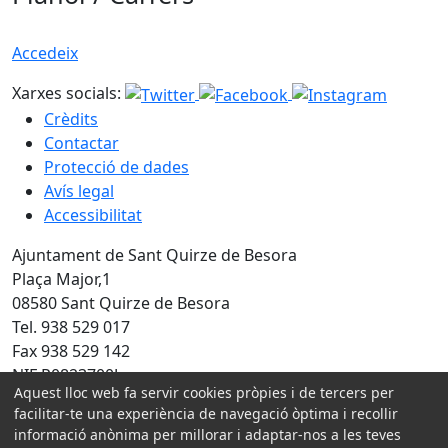
Accedeix
Xarxes socials:
Crèdits
Contactar
Protecció de dades
Avís legal
Accessibilitat
Ajuntament de Sant Quirze de Besora
Plaça Major,1
08580 Sant Quirze de Besora
Tel. 938 529 017
Fax 938 529 142
NIF P0823700J
Aquest lloc web fa servir cookies pròpies i de tercers per
facilitar-te una experiència de navegació òptima i recollir
Amb la col·laboració de:
informació anònima per millorar i adaptar-nos a les teves