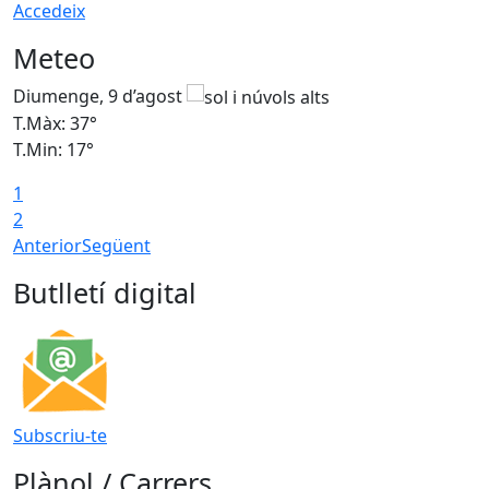
Accedeix
Meteo
Diumenge, 9 d’agost
D
T.Màx: 37°
T
T.Min: 17°
T
1
T
2
Anterior
Següent
Butlletí digital
Subscriu-te
Plànol / Carrers