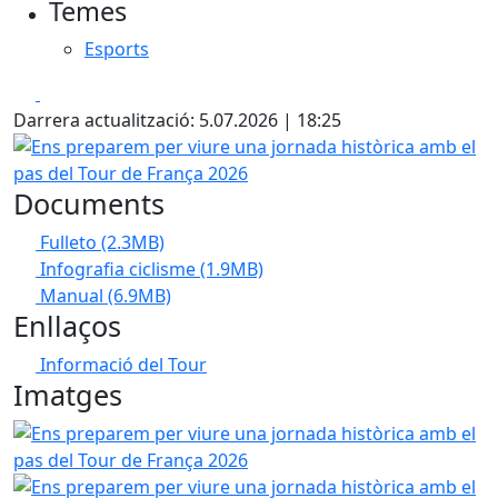
Temes
Esports
Facebook
X
Darrera actualització: 5.07.2026 | 18:25
Ens preparem per viure una jornada històrica amb el pas 
Documents
Fulleto
(2.3MB)
Infografia ciclisme
(1.9MB)
Manual
(6.9MB)
Enllaços
Informació del Tour
Imatges
Ens preparem per viure una jornada històrica amb el pas 
Ens preparem per viure una jornada històrica amb el pas 