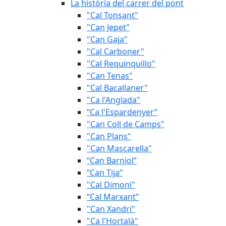
La història del carrer del pont
"Cal Tonsant"
"Can Jepet"
"Can Gaja"
"Cal Carboner"
"Cal Requinquillo"
"Can Tenas"
"Cal Bacallaner"
"Ca l'Anglada"
“Ca l'Espardenyer”
"Can Coll de Camps"
"Can Plans"
"Can Mascarella"
“Can Barniol”
“Can Tija”
"Cal Dimoni"
“Cal Marxant”
"Can Xandri"
"Ca l'Hortalà"