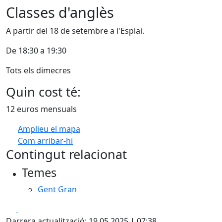
Classes d'anglès
A partir del 18 de setembre a l'Esplai.
De 18:30 a 19:30
Tots els dimecres
Quin cost té:
12 euros mensuals
Amplieu el mapa
Com arribar-hi
Leaflet
| ©
OpenStreetMap
contributors
Contingut relacionat
+
Temes
−
Gent Gran
Facebook
X
Darrera actualització: 19.05.2025 | 07:38