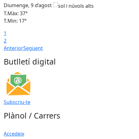
Diumenge, 9 d’agost
D
T.Màx: 37°
T
T.Min: 17°
T
1
T
2
Anterior
Següent
Butlletí digital
Subscriu-te
Plànol / Carrers
Accedeix