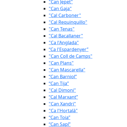
"Can Jepet"
"Can Gaja"
"Cal Carboner"
"Cal Requinquillo"
"Can Tenas"
"Cal Bacallaner"
"Ca l'Anglada"
“Ca l'Espardenyer”
"Can Coll de Camps"
"Can Plans"
"Can Mascarella"
“Can Barniol”
“Can Tija”
"Cal Dimoni"
“Cal Marxant”
"Can Xandri"
"Ca l'Hortalà"
“Can Toia”
“Can Sapí”