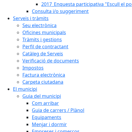
2017_Enquesta participativa "Escull el po
Consulta i/o suggeriment
Serveis i tràmits
Seu electrònica
Oficines municipals
Tràmits i gestions
Perfil de contractant
Catàleg de Serveis
Verificació de documents
Impostos
Factura electrònica
Carpeta ciutadana
El municipi
Guia del municipi
Com arribar
Guia de carrers / Plànol
Equipaments
Menjar i dormir
Empreses i comerços