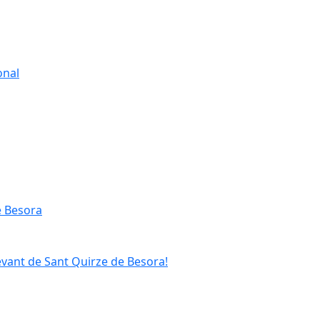
onal
e Besora
evant de Sant Quirze de Besora!