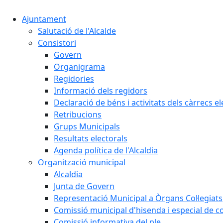
Ajuntament
Salutació de l'Alcalde
Consistori
Govern
Organigrama
Regidories
Informació dels regidors
Declaració de béns i activitats dels càrrecs el
Retribucions
Grups Municipals
Resultats electorals
Agenda política de l'Alcaldia
Organització municipal
Alcaldia
Junta de Govern
Representació Municipal a Òrgans Col·legiats
Comissió municipal d'hisenda i especial de 
Comissió informativa del ple