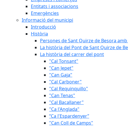
Entitats i associacions
Emergències
Informació del municipi
Introducció
Història
Persones de Sant Quirze de Besora amb 
La història del Pont de Sant Quirze de B
La història del carrer del pont
"Cal Tonsant"
"Can Jepet"
"Can Gaja"
"Cal Carboner"
"Cal Requinquillo"
"Can Tenas"
"Cal Bacallaner"
"Ca l'Anglada"
“Ca l'Espardenyer”
"Can Coll de Camps"