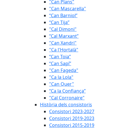
"Can Plans"
"Can Mascarella"
“Can Barniol”
“Can Tija”
"Cal Dimoni"
“Cal Marxant”
"Can Xandri"
"Ca l'Hortalà"
“Can Toia”
“Can Sapí”
"Can Fageda"
"Ca la Lola"
"Can Quer"
“Ca la Confiança”
"Cal Corronaire"
Història dels consistoris
Consistori 2023-2027
Consistori 2019-2023
Consistori 2015-2019