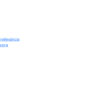
rellevància
esora