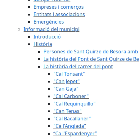
Empreses i comerços
Entitats i associacions
Emergències
Informació del municipi
Introducció
Història
Persones de Sant Quirze de Besora amb 
La història del Pont de Sant Quirze de B
La història del carrer del pont
"Cal Tonsant"
"Can Jepet"
"Can Gaja"
"Cal Carboner"
"Cal Requinquillo"
"Can Tenas"
"Cal Bacallaner"
"Ca l'Anglada"
“Ca l'Espardenyer”