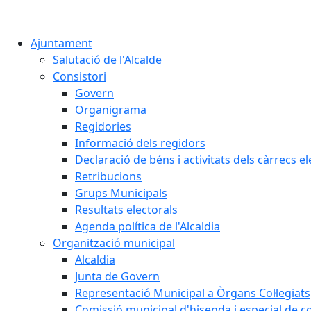
Ajuntament
Salutació de l'Alcalde
Consistori
Govern
Organigrama
Regidories
Informació dels regidors
Declaració de béns i activitats dels càrrecs el
Retribucions
Grups Municipals
Resultats electorals
Agenda política de l'Alcaldia
Organització municipal
Alcaldia
Junta de Govern
Representació Municipal a Òrgans Col·legiats
Comissió municipal d'hisenda i especial de 