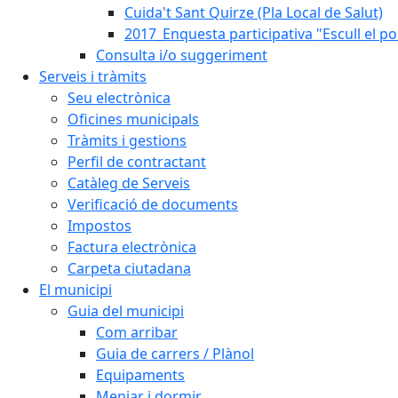
Cuida't Sant Quirze (Pla Local de Salut)
2017_Enquesta participativa "Escull el po
Consulta i/o suggeriment
Serveis i tràmits
Seu electrònica
Oficines municipals
Tràmits i gestions
Perfil de contractant
Catàleg de Serveis
Verificació de documents
Impostos
Factura electrònica
Carpeta ciutadana
El municipi
Guia del municipi
Com arribar
Guia de carrers / Plànol
Equipaments
Menjar i dormir