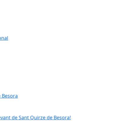
onal
e Besora
evant de Sant Quirze de Besora!