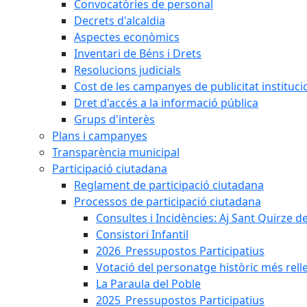
Convocatòries de personal
Decrets d'alcaldia
Aspectes econòmics
Inventari de Béns i Drets
Resolucions judicials
Cost de les campanyes de publicitat instituci
Dret d'accés a la informació pública
Grups d'interès
Plans i campanyes
Transparència municipal
Participació ciutadana
Reglament de participació ciutadana
Processos de participació ciutadana
Consultes i Incidències: Aj Sant Quirze d
Consistori Infantil
2026_Pressupostos Participatius
Votació del personatge històric més rell
La Paraula del Poble
2025_Pressupostos Participatius