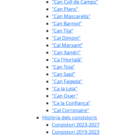
"Can Coll de Camps"
"Can Plans"
"Can Mascarella"
“Can Barniol”
“Can Tija”
"Cal Dimoni"
“Cal Marxant”
"Can Xandri"
"Ca l'Hortalà"
“Can Toia”
“Can Sapí”
"Can Fageda"
"Ca la Lola"
"Can Quer"
“Ca la Confiança”
"Cal Corronaire"
Història dels consistoris
Consistori 2023-2027
Consistori 2019-2023