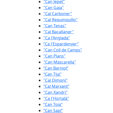
"Can Jepet"
"Can Gaja"
"Cal Carboner"
"Cal Requinquillo"
"Can Tenas"
"Cal Bacallaner"
"Ca l'Anglada"
“Ca l'Espardenyer”
"Can Coll de Camps"
"Can Plans"
"Can Mascarella"
“Can Barniol”
“Can Tija”
"Cal Dimoni"
“Cal Marxant”
"Can Xandri"
"Ca l'Hortalà"
“Can Toia”
“Can Sapí”