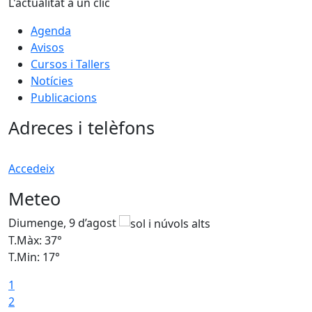
L'actualitat a un clic
Agenda
Avisos
Cursos i Tallers
Notícies
Publicacions
Adreces i telèfons
Accedeix
Meteo
Diumenge, 9 d’agost
D
T.Màx: 37°
T
T.Min: 17°
T
1
T
2