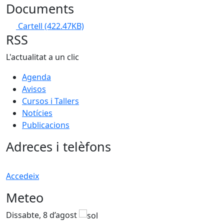
Documents
Cartell
(422.47KB)
RSS
L'actualitat a un clic
Agenda
Avisos
Cursos i Tallers
Notícies
Publicacions
Adreces i telèfons
Accedeix
Meteo
Dissabte, 8 d’agost
D