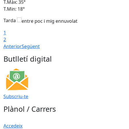
T.Màx: 35°
T
T.Min: 18°
T
Tarda
T
1
2
Anterior
Següent
Butlletí digital
Subscriu-te
Plànol / Carrers
Accedeix