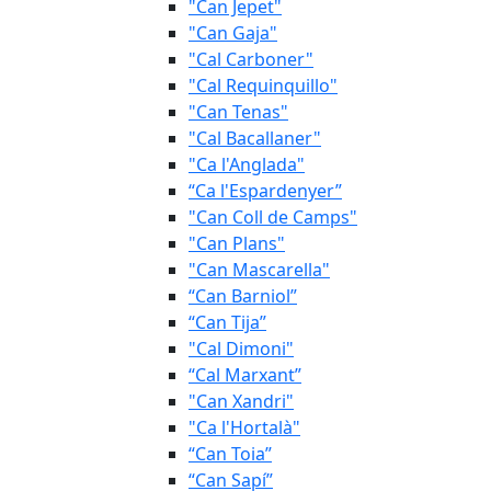
"Can Jepet"
"Can Gaja"
"Cal Carboner"
"Cal Requinquillo"
"Can Tenas"
"Cal Bacallaner"
"Ca l'Anglada"
“Ca l'Espardenyer”
"Can Coll de Camps"
"Can Plans"
"Can Mascarella"
“Can Barniol”
“Can Tija”
"Cal Dimoni"
“Cal Marxant”
"Can Xandri"
"Ca l'Hortalà"
“Can Toia”
“Can Sapí”