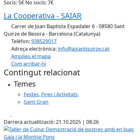
Socis: 5€ No socis: 7€
La Cooperativa - SAIAR
Carrer de Joan Baptista Espadaler 6 - 08580 Sant
Quirze de Besora - Barcelona (Catalunya)
Telèfon:
938529017
Adreça electrònica:
info@ajsantquirze.cat
Amplieu el mapa
Com arribar-hi
Leaflet
| ©
OpenStreetMap
contributors
Contingut relacionat
+
Temes
−
Festes, Fires i Activitats
Gent Gran
Facebook
X
Darrera actualització: 21.10.2025 | 08:26
Taller de Cuina: Demostració de postres amb en Joan Gaja