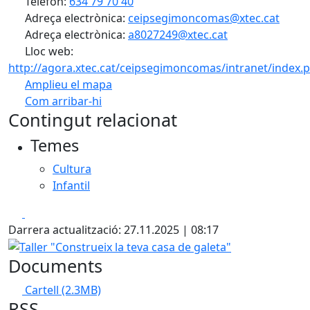
Telèfon:
634 79 70 40
Adreça electrònica:
ceipsegimoncomas@xtec.cat
Adreça electrònica:
a8027249@xtec.cat
Lloc web:
http://agora.xtec.cat/ceipsegimoncomas/intranet/index.
Amplieu el mapa
Com arribar-hi
Leaflet
| ©
OpenStreetMap
contributors
Contingut relacionat
+
Temes
−
Cultura
Infantil
Facebook
X
Darrera actualització: 27.11.2025 | 08:17
Taller "Construeix la teva casa de galeta"
Documents
Cartell
(2.3MB)
RSS