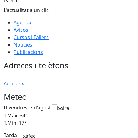
L'actualitat a un clic
Agenda
Avisos
Cursos i Tallers
Notícies
Publicacions
Adreces i telèfons
Accedeix
Meteo
Divendres, 7 d’agost
D
T.Màx: 34°
T
T.Min: 17°
T
Tarda
T