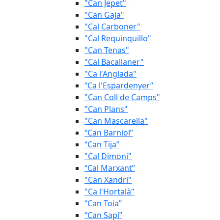
"Can Jepet"
"Can Gaja"
"Cal Carboner"
"Cal Requinquillo"
"Can Tenas"
"Cal Bacallaner"
"Ca l'Anglada"
“Ca l'Espardenyer”
"Can Coll de Camps"
"Can Plans"
"Can Mascarella"
“Can Barniol”
“Can Tija”
"Cal Dimoni"
“Cal Marxant”
"Can Xandri"
"Ca l'Hortalà"
“Can Toia”
“Can Sapí”