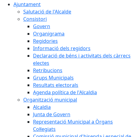
Ajuntament
Salutació de l'Alcalde
Consistori
Govern
Organigrama
Regidories
Informació dels regidors
Declaració de béns i activitats dels càrrecs
electes
Retribucions
Grups Municipals
Resultats electorals
Agenda política de l'Alcaldia
Organització municipal
Alcaldia
Junta de Govern
Representació Municipal a Òrgans
Col·legiats
Comissió municipal d'hisenda i especial de