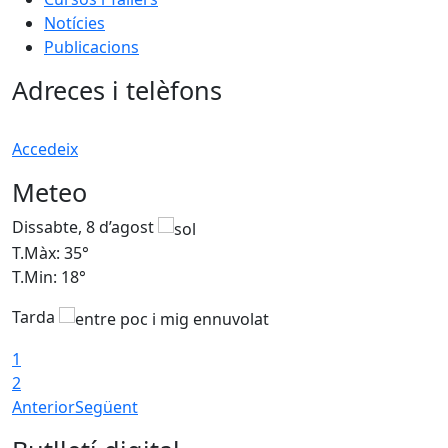
Notícies
Publicacions
Adreces i telèfons
Accedeix
Meteo
Dissabte, 8 d’agost
D
T.Màx: 35°
T
T.Min: 18°
T
Tarda
T
1
2
Anterior
Següent