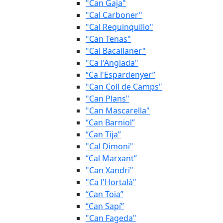
"Can Gaja"
"Cal Carboner"
"Cal Requinquillo"
"Can Tenas"
"Cal Bacallaner"
"Ca l'Anglada"
“Ca l'Espardenyer”
"Can Coll de Camps"
"Can Plans"
"Can Mascarella"
“Can Barniol”
“Can Tija”
"Cal Dimoni"
“Cal Marxant”
"Can Xandri"
"Ca l'Hortalà"
“Can Toia”
“Can Sapí”
"Can Fageda"