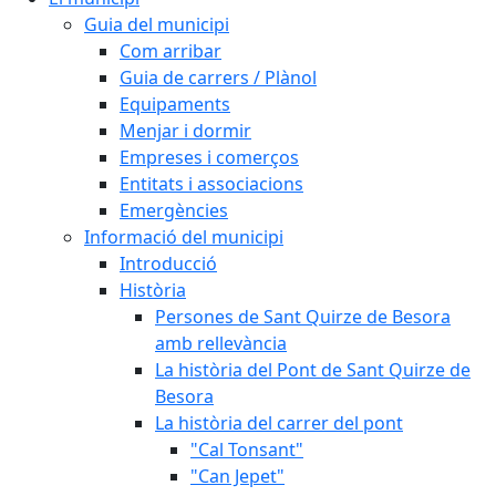
Guia del municipi
Com arribar
Guia de carrers / Plànol
Equipaments
Menjar i dormir
Empreses i comerços
Entitats i associacions
Emergències
Informació del municipi
Introducció
Història
Persones de Sant Quirze de Besora
amb rellevància
La història del Pont de Sant Quirze de
Besora
La història del carrer del pont
"Cal Tonsant"
"Can Jepet"