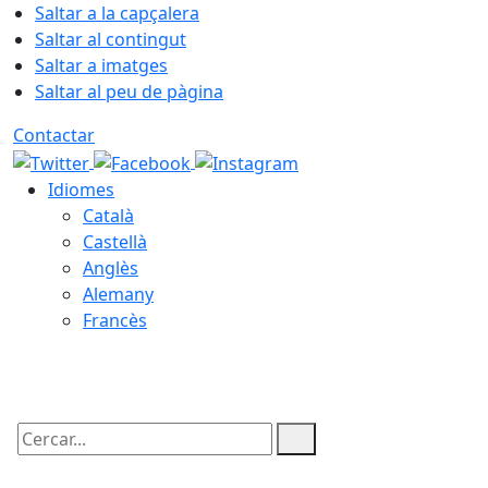
Saltar a la capçalera
Saltar al contingut
Saltar a imatges
Saltar al peu de pàgina
Contactar
Idiomes
Català
Castellà
Anglès
Alemany
Francès
07.08.2026 | 21:11
Cercar: