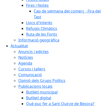
Fires i festes
Cap de setmana del comerç - Fira del
Tast
Llocs d'interès
Refugis Climàtics
Ruta de les Fonts
Informació geogràfica
Actualitat
Anuncis i edictes
Notícies
Agenda
Cursos i tallers
Comunicació
Opinió dels Grups Polítics
Publicacions locals
Butlletí municipal
Butlletí digital
Què puc fer a Sant Quirze de Besora?