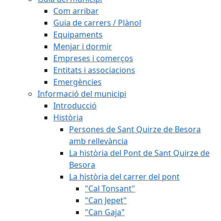
Com arribar
Guia de carrers / Plànol
Equipaments
Menjar i dormir
Empreses i comerços
Entitats i associacions
Emergències
Informació del municipi
Introducció
Història
Persones de Sant Quirze de Besora
amb rellevància
La història del Pont de Sant Quirze de
Besora
La història del carrer del pont
"Cal Tonsant"
"Can Jepet"
"Can Gaja"