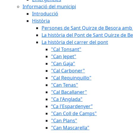
Informació del municipi
Introducció
Història
Persones de Sant Quirze de Besora amb 
La història del Pont de Sant Quirze de B
La història del carrer del pont
"Cal Tonsant"
"Can Jepet"
"Can Gaja"
"Cal Carboner"
"Cal Requinquillo"
"Can Tenas"
"Cal Bacallaner"
"Ca l'Anglada"
“Ca l'Espardenyer”
"Can Coll de Camps"
"Can Plans"
"Can Mascarella"