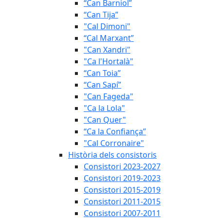
“Can Barniol”
“Can Tija”
"Cal Dimoni"
“Cal Marxant”
"Can Xandri"
"Ca l'Hortalà"
“Can Toia”
“Can Sapí”
"Can Fageda"
"Ca la Lola"
"Can Quer"
“Ca la Confiança”
"Cal Corronaire"
Història dels consistoris
Consistori 2023-2027
Consistori 2019-2023
Consistori 2015-2019
Consistori 2011-2015
Consistori 2007-2011