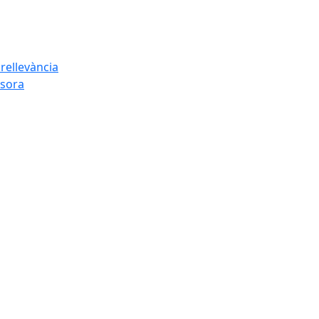
rellevància
esora