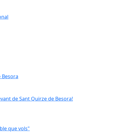
onal
e Besora
evant de Sant Quirze de Besora!
ble que vols"