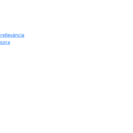
rellevància
esora