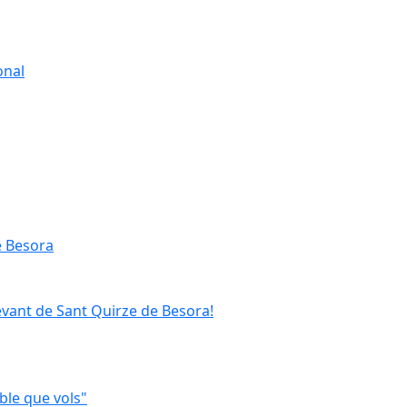
onal
e Besora
evant de Sant Quirze de Besora!
ble que vols"