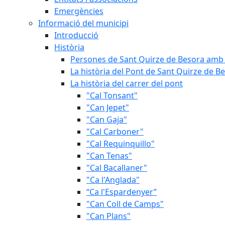
Emergències
Informació del municipi
Introducció
Història
Persones de Sant Quirze de Besora amb 
La història del Pont de Sant Quirze de B
La història del carrer del pont
"Cal Tonsant"
"Can Jepet"
"Can Gaja"
"Cal Carboner"
"Cal Requinquillo"
"Can Tenas"
"Cal Bacallaner"
"Ca l'Anglada"
“Ca l'Espardenyer”
"Can Coll de Camps"
"Can Plans"