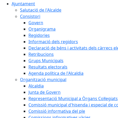
Ajuntament
Salutació de l'Alcalde
Consistori
Govern
Organigrama
Regidories
Informació dels regidors
Declaració de béns i activitats dels càrrecs el
Retribucions
Grups Municipals
Resultats electorals
Agenda política de l'Alcaldia
Organització municipal
Alcaldia
Junta de Govern
Representació Municipal a Òrgans Col·legiats
Comissió municipal d'hisenda i especial de 
Comissió informativa del ple
Comissions informatives vàries