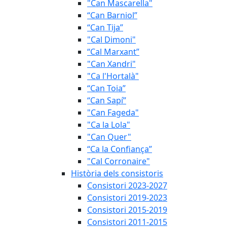
"Can Mascarella"
“Can Barniol”
“Can Tija”
"Cal Dimoni"
“Cal Marxant”
"Can Xandri"
"Ca l'Hortalà"
“Can Toia”
“Can Sapí”
"Can Fageda"
"Ca la Lola"
"Can Quer"
“Ca la Confiança”
"Cal Corronaire"
Història dels consistoris
Consistori 2023-2027
Consistori 2019-2023
Consistori 2015-2019
Consistori 2011-2015