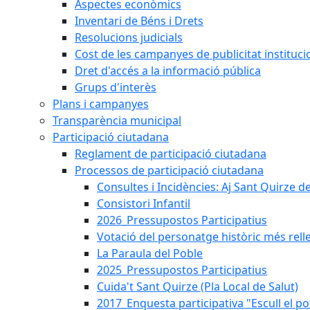
Aspectes econòmics
Inventari de Béns i Drets
Resolucions judicials
Cost de les campanyes de publicitat instituci
Dret d'accés a la informació pública
Grups d'interès
Plans i campanyes
Transparència municipal
Participació ciutadana
Reglament de participació ciutadana
Processos de participació ciutadana
Consultes i Incidències: Aj Sant Quirze d
Consistori Infantil
2026_Pressupostos Participatius
Votació del personatge històric més rell
La Paraula del Poble
2025_Pressupostos Participatius
Cuida't Sant Quirze (Pla Local de Salut)
2017_Enquesta participativa "Escull el po