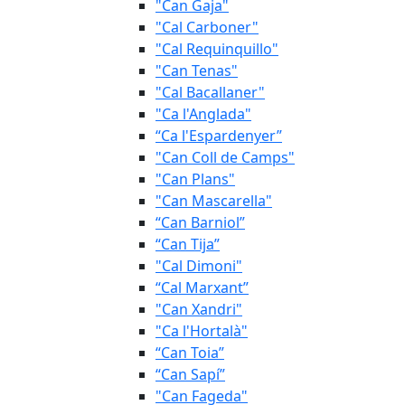
"Can Gaja"
"Cal Carboner"
"Cal Requinquillo"
"Can Tenas"
"Cal Bacallaner"
"Ca l'Anglada"
“Ca l'Espardenyer”
"Can Coll de Camps"
"Can Plans"
"Can Mascarella"
“Can Barniol”
“Can Tija”
"Cal Dimoni"
“Cal Marxant”
"Can Xandri"
"Ca l'Hortalà"
“Can Toia”
“Can Sapí”
"Can Fageda"