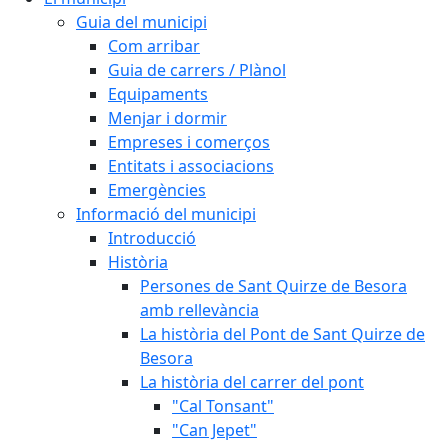
Guia del municipi
Com arribar
Guia de carrers / Plànol
Equipaments
Menjar i dormir
Empreses i comerços
Entitats i associacions
Emergències
Informació del municipi
Introducció
Història
Persones de Sant Quirze de Besora
amb rellevància
La història del Pont de Sant Quirze de
Besora
La història del carrer del pont
"Cal Tonsant"
"Can Jepet"