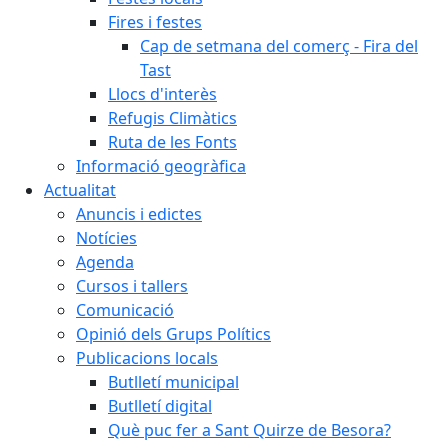
Fires i festes
Cap de setmana del comerç - Fira del
Tast
Llocs d'interès
Refugis Climàtics
Ruta de les Fonts
Informació geogràfica
Actualitat
Anuncis i edictes
Notícies
Agenda
Cursos i tallers
Comunicació
Opinió dels Grups Polítics
Publicacions locals
Butlletí municipal
Butlletí digital
Què puc fer a Sant Quirze de Besora?