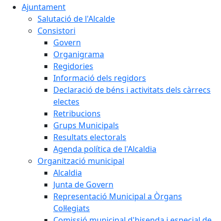
Ajuntament
Salutació de l'Alcalde
Consistori
Govern
Organigrama
Regidories
Informació dels regidors
Declaració de béns i activitats dels càrrecs
electes
Retribucions
Grups Municipals
Resultats electorals
Agenda política de l'Alcaldia
Organització municipal
Alcaldia
Junta de Govern
Representació Municipal a Òrgans
Col·legiats
Comissió municipal d'hisenda i especial de