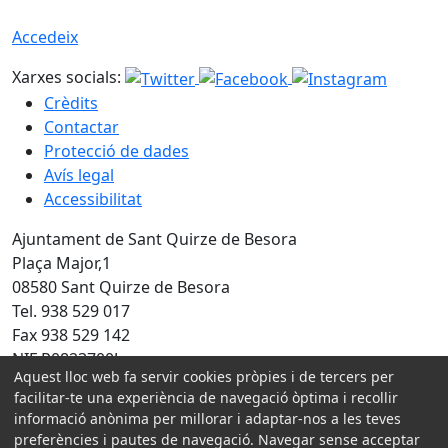
Accedeix
Xarxes socials:
Crèdits
Contactar
Protecció de dades
Avís legal
Accessibilitat
Ajuntament de Sant Quirze de Besora
Plaça Major,1
08580 Sant Quirze de Besora
Tel. 938 529 017
Fax 938 529 142
NIF P0823700J
Aquest lloc web fa servir cookies pròpies i de tercers per
facilitar-te una experiència de navegació òptima i recollir
Amb la col·laboració de:
informació anònima per millorar i adaptar-nos a les teves
preferències i pautes de navegació. Navegar sense acceptar