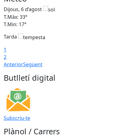
Dijous, 6 d’agost
D
T.Màx: 33°
T
T.Min: 17°
T
Tarda
T
1
2
Anterior
Següent
Butlletí digital
Subscriu-te
Plànol / Carrers