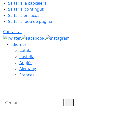
Saltar a la capçalera
Saltar al contingut
Saltar a enllaços
Saltar al peu de pàgina
Contactar
Idiomes
Català
Castellà
Anglès
Alemany
Francès
06.08.2026 | 11:53
Cercar: